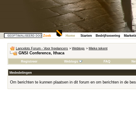
Zoek
Home
Starten
Bedrijfsvoering
Market
Lancelots Forum - Voor freelancers
>
Weblogs
>
Mieke tekent
GNSI Conference, Ithaca
Registreer
Weblogs
FAQ
Ne
Mededelingen
Om berichten te kunnen plaatsen in dit forum en om berichten in de bes