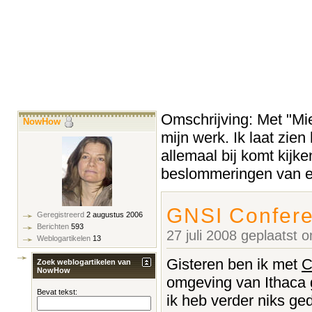
Omschrijving: Met "Miek
NowHow
mijn werk. Ik laat zien
allemaal bij komt kijke
beslommeringen van ee
GNSI Confere
Geregistreerd
2 augustus 2006
Berichten
593
27 juli 2008 geplaatst
Weblogartikelen
13
Gisteren ben ik met
C
Zoek weblogartikelen van
NowHow
omgeving van Ithaca g
Bevat tekst:
ik heb verder niks ge