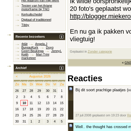
Ik wilde oorspronkeli
Het waarom van mijn werk
Testen van het Ariane
20 foto's geplaatst wo
motorframe bij TNO
http://blogger.mieker
Kerkuilschedel
Digitaal of traditioneel
Tibby
En nu ga ik pakken voo
Recente bezoekers
vliegtuig!
4t&it
Angela.J
BureauKurk
Duyo
Geert Beukinga
JennyL
Geplaatst in
‎
Zonder categorie
Keith
Mari Trini
marketeer
«
GNSI
Archief
Reacties
<
Augustus 2026
Zo
Ma
Di
Woe
Do
Vr
Za
Bij dit soort prachtige plaatjes 
26
27
28
29
30
31
1
2
3
4
5
6
7
8
9
10
11
12
13
14
15
16
17
18
19
20
21
22
27 juli 2008 geplaatst om 19:23 door
Re
23
24
25
26
27
28
29
30
31
1
2
3
4
5
Well.. the thought has crossed 