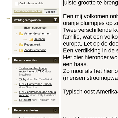
juiste grootte te bren
Zoek alleen in titels
Geavanceerd zoeken
Een mij volkomen onb
Weblogcategorieën
oranje pluimpjes op zi
Eigen categorieën
Twee verschillende kol
Achter de schermen
familie, wat een volko
Oefenen
europa. Let op de doo
Recent werk
Een verdikking in de
Zonder categorie
Het dier hieronder wo
Recente reacties
een haas.
Testen van het Ariane
Zo mooi als het hier o
motorframe bij TNO
door
NowHow
(mensen stroomopwaart
Tibby
door
TamTamTekst
GNSI Conference, Ithaca
door
NowHow
Typisch oost Amerik
GNSI conference and annual
meeting
door
Hetty Dalsheim
DikeAlert
door
TamTamTekst
Recente artikelen