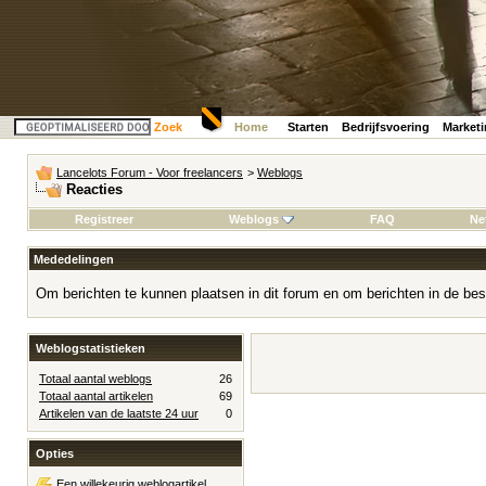
Zoek
Home
Starten
Bedrijfsvoering
Market
Lancelots Forum - Voor freelancers
>
Weblogs
Reacties
Registreer
Weblogs
FAQ
Ne
Mededelingen
Om berichten te kunnen plaatsen in dit forum en om berichten in de bes
Weblogstatistieken
Totaal aantal weblogs
26
Totaal aantal artikelen
69
Artikelen van de laatste 24 uur
0
Opties
Een willekeurig weblogartikel