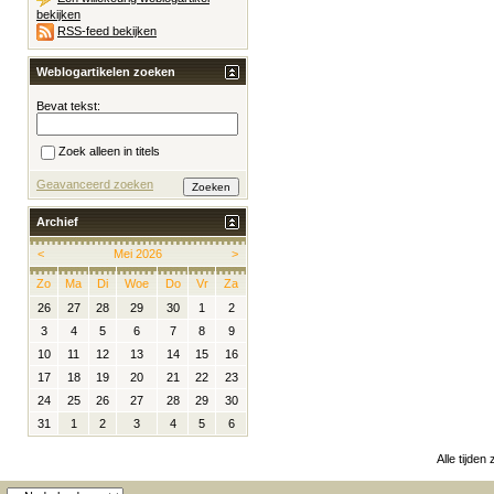
bekijken
RSS-feed bekijken
Weblogartikelen zoeken
Bevat tekst:
Zoek alleen in titels
Geavanceerd zoeken
Archief
<
Mei 2026
>
Zo
Ma
Di
Woe
Do
Vr
Za
26
27
28
29
30
1
2
3
4
5
6
7
8
9
10
11
12
13
14
15
16
17
18
19
20
21
22
23
24
25
26
27
28
29
30
31
1
2
3
4
5
6
Alle tijden