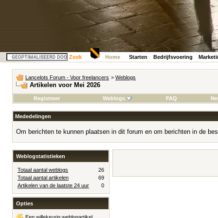
Zoek
Home
Starten
Bedrijfsvoering
Market
Lancelots Forum - Voor freelancers
>
Weblogs
Artikelen voor Mei 2026
Registreer
Weblogs
FAQ
Ne
Mededelingen
Om berichten te kunnen plaatsen in dit forum en om berichten in de bes
Weblogstatistieken
Totaal aantal weblogs
26
Totaal aantal artikelen
69
Artikelen van de laatste 24 uur
0
Opties
Een willekeurig weblogartikel