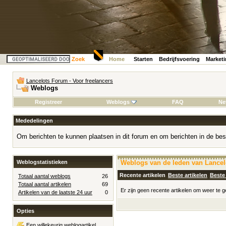
Zoek
Home
Starten
Bedrijfsvoering
Market
Lancelots Forum - Voor freelancers
Weblogs
Registreer
Weblogs
FAQ
Ne
Mededelingen
Om berichten te kunnen plaatsen in dit forum en om berichten in de bes
Weblogstatistieken
Weblogs van de leden van Lancelo
Recente artikelen
Beste artikelen
Beste
Totaal aantal weblogs
26
Totaal aantal artikelen
69
Er zijn geen recente artikelen om weer te 
Artikelen van de laatste 24 uur
0
Opties
Een willekeurig weblogartikel