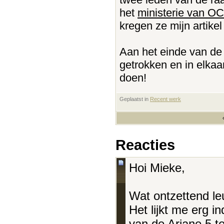
het
ministerie van O
kregen ze mijn artike
Aan het einde van de 
getrokken en in elkaar
doen!
Geplaatst in
‎
Recent werk
Reacties
Hoi Mieke,
Wat ontzettend leu
Het lijkt me erg 
van de Ariane 5 t