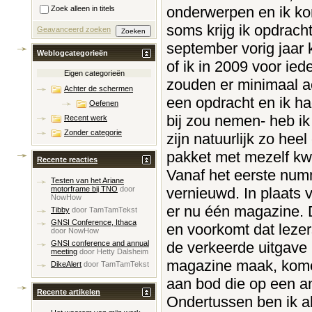
onderwerpen en ik ko
Zoek alleen in titels
soms krijg ik opdracht
Geavanceerd zoeken
september vorig jaar
Weblogcategorieën
of ik in 2009 voor ied
Eigen categorieën
zouden er minimaal ac
Achter de schermen
een opdracht en ik ha
Oefenen
bij zou nemen- heb ik
Recent werk
Zonder categorie
zijn natuurlijk zo heel
pakket met mezelf kwa
Recente reacties
Vanaf het eerste nu
Testen van het Ariane
vernieuwd. In plaats
motorframe bij TNO
door
NowHow
er nu één magazine. D
Tibby
door
TamTamTekst
GNSI Conference, Ithaca
en voorkomt dat lezer
door
NowHow
de verkeerde uitgave 
GNSI conference and annual
meeting
door
Hetty Dalsheim
magazine maak, komen
DikeAlert
door
TamTamTekst
aan bod die op een a
Recente artikelen
Ondertussen ben ik al