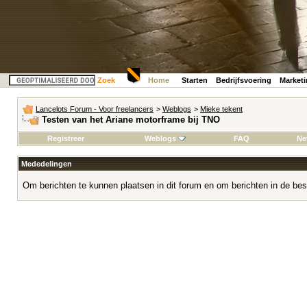
Zoek
Home
Starten
Bedrijfsvoering
Market
Lancelots Forum - Voor freelancers
>
Weblogs
>
Mieke tekent
Testen van het Ariane motorframe bij TNO
Registreer
Weblogs
FAQ
Ne
Mededelingen
Om berichten te kunnen plaatsen in dit forum en om berichten in de bes