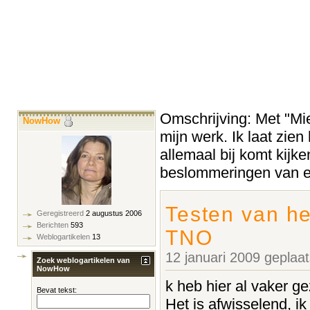
Omschrijving: Met "Miek
NowHow
mijn werk. Ik laat zien
allemaal bij komt kijke
beslommeringen van ee
Testen van he
Geregistreerd
2 augustus 2006
Berichten
593
TNO
Weblogartikelen
13
12 januari 2009 geplaa
Zoek weblogartikelen van
NowHow
k heb hier al vaker g
Bevat tekst:
Het is afwisselend, i