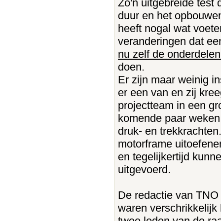
Zo'n uitgebreide test d
duur en het opbouwen 
heeft nogal wat voete
veranderingen dat ee
nu zelf de onderdele
doen.
Er zijn maar weinig i
er een van en zij kree
projectteam in een gr
komende paar weken wo
druk- en trekkrachten
motorframe uitoefenen
en tegelijkertijd kun
uitgevoerd.
De redactie van TNO m
waren verschrikkelijk 
twee leden van de r