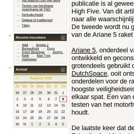
Het waarom van mijn werk
publicatie is al gewe
Testen van het Ariane
High Five. Van dit art
motorframe bij TNO
Kerkuilschedel
naar alle waarschijnli
Digitaal of traditioneel
De tweede wordt nu ge
Tibby
van de Ariane 5 raket
Recente bezoekers
4t&it
Angela.J
Ariane 5
, onderdeel 
BureauKurk
Duyo
Geert Beukinga
JennyL
Keith
Mari Trini
ontwikkeld en gecons
marketeer
grotendeels gebruikt
Archief
DutchSpace
, ooit on
<
Augustus 2026
onderdelen voor de r
Zo
Ma
Di
Woe
Do
Vr
Za
hoogste veiligheidseis
26
27
28
29
30
31
1
elkaar spat. Een van 
2
3
4
5
6
7
8
testen van het motorf
9
10
11
12
13
14
15
houdt.
16
17
18
19
20
21
22
23
24
25
26
27
28
29
30
31
1
2
3
4
5
De laatste keer dat d