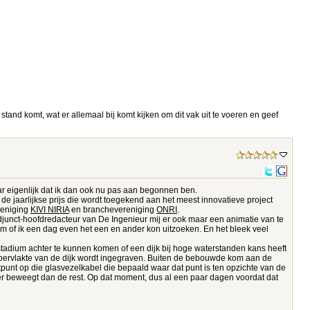
t stand komt, wat er allemaal bij komt kijken om dit vak uit te voeren en geef
aar eigenlijk dat ik dan ook nu pas aan begonnen ben.
 de jaarlijkse prijs die wordt toegekend aan het meest innovatieve project
reniging
KIVI NIRIA
en branchevereniging
ONRI
.
junct-hoofdredacteur van De Ingenieur mij er ook maar een animatie van te
om of ik een dag even het een en ander kon uitzoeken. En het bleek veel
tadium achter te kunnen komen of een dijk bij hoge waterstanden kans heeft
oppervlakte van de dijk wordt ingegraven. Buiten de bebouwde kom aan de
punt op die glasvezelkabel die bepaald waar dat punt is ten opzichte van de
eer beweegt dan de rest. Op dat moment, dus al een paar dagen voordat dat