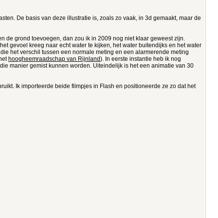
asten. De basis van deze illustratie is, zoals zo vaak, in 3d gemaakt, maar de
en de grond toevoegen, dan zou ik in 2009 nog niet klaar geweest zijn.
 het gevoel kreeg naar echt water te kijken, het water buitendijks en het water
ek die het verschil tussen een normale meting en een alarmerende meting
 het
hoogheemraadschap van Rijnland
). In eerste instantie heb ik nog
 die manier gemist kunnen worden. Uiteindelijk is het een animatie van 30
uikt. Ik importeerde beide filmpjes in Flash en positioneerde ze zo dat het