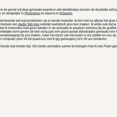
k de grond vrij diep gemaakt waardoor alle tekstblokjes binnen de illustratie zelf p
n en dergelijke in
Photoshop
en daarna in
InDesign
.
t leverde wel wat problemen op in eerste instantie: ik kon niet na afloop het gras 
aarmodule van
studio 3ds max
redelijk realistisch gras kon maken. Ik wilde ook dat je
t ik instructies had geen teksten in de animatie te plaatsen behalve bij de grafi
onkelijke vorm geven (ik heb vorig jaar een groot aantal dijksituaties gemaakt voor
erabeweging bij zou maken, maar het rijzen van het water is vrij subtiel en zou op
 computer (een 64 bit quadcore met 8 gig geheugen) zo'n 36 uur renderen...
at koste wat minder tijd. Om beide animaties samen te brengen heb ik ook Flash gebr