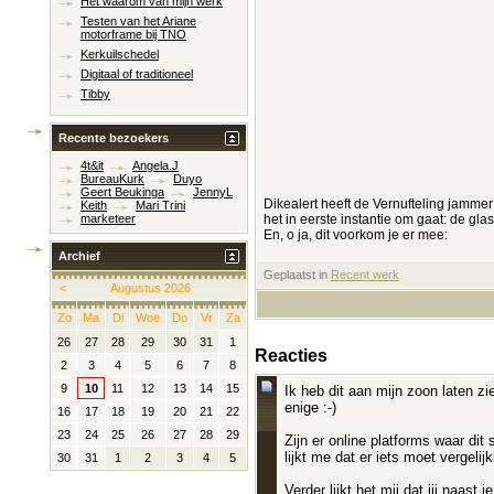
Het waarom van mijn werk
Testen van het Ariane
motorframe bij TNO
Kerkuilschedel
Digitaal of traditioneel
Tibby
Recente bezoekers
4t&it
Angela.J
BureauKurk
Duyo
Geert Beukinga
JennyL
Dikealert heeft de Vernufteling jamme
Keith
Mari Trini
het in eerste instantie om gaat: de gla
marketeer
En, o ja, dit voorkom je er mee:
Archief
Geplaatst in
‎
Recent werk
<
Augustus 2026
Zo
Ma
Di
Woe
Do
Vr
Za
26
27
28
29
30
31
1
Reacties
2
3
4
5
6
7
8
9
10
11
12
13
14
15
Ik heb dit aan mijn zoon laten zi
enige :-)
16
17
18
19
20
21
22
23
24
25
26
27
28
29
Zijn er online platforms waar di
lijkt me dat er iets moet vergelij
30
31
1
2
3
4
5
Verder lijkt het mij dat jij naa