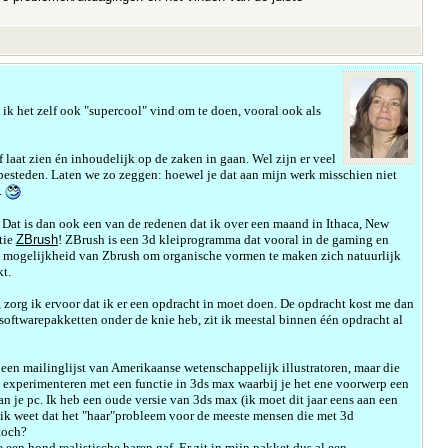
t ik het zelf ook "supercool" vind om te doen, vooral ook als
f laat zien
én inhoudelijk op de zaken in gaan. Wel zijn er veel
ra besteden. Laten we zo zeggen: hoewel je dat aan mijn werk misschien niet
.
 Dat is dan ook een van de redenen dat ik over een maand in Ithaca, New
tie
ZBrush
! ZBrush is een 3d kleiprogramma dat vooral in de gaming en
 de mogelijkheid van Zbrush om organische vormen te maken zich natuurlijk
kt.
 zorg ik ervoor dat ik er een opdracht in moet doen. De opdracht kost me dan
el softwarepakketten onder de knie heb, zit ik meestal binnen
é
én opdracht al
een mailinglijst van Amerikaanse wetenschappelijk illustratoren, maar die
n experimenteren met een functie in 3ds max waarbij je het ene voorwerp een
an je pc. Ik heb een oude versie van 3ds max (ik moet dit jaar eens aan een
n ik weet dat het "haar"probleem voor de meeste mensen die met 3d
 toch?
een hond realistische haren gaf. Er zit in mijn pakket dus al een