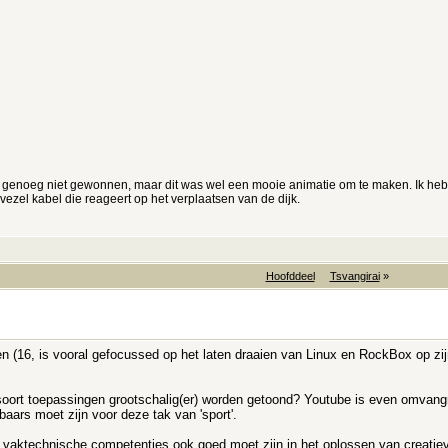
r genoeg niet gewonnen, maar dit was wel een mooie animatie om te maken. Ik heb
svezel kabel die reageert op het verplaatsen van de dijk.
Hoofddeel
Tsvangirai
»
en (16, is vooral gefocussed op het laten draaien van Linux en RockBox op zijn 
t soort toepassingen grootschalig(er) worden getoond? Youtube is even omvangr
kbaars moet zijn voor deze tak van 'sport'.
st je vaktechnische competenties ook goed moet zijn in het oplossen van creati