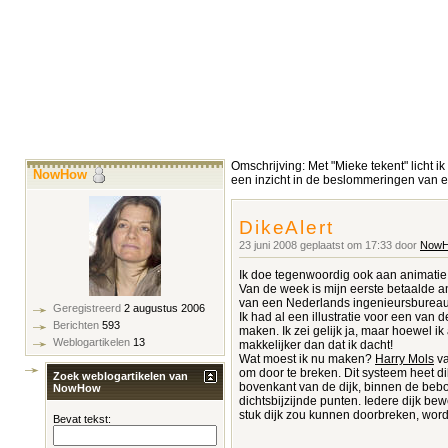
Omschrijving: Met "Mieke tekent" licht ik
NowHow
een inzicht in de beslommeringen van ee
DikeAlert
23 juni 2008 geplaatst om 17:33 door
Now
Ik doe tegenwoordig ook aan animatie. 
Van de week is mijn eerste betaalde a
van een Nederlands ingenieursbureau. I
Geregistreerd
2 augustus 2006
Ik had al een illustratie voor een va
Berichten
593
maken. Ik zei gelijk ja, maar hoewel i
Weblogartikelen
13
makkelijker dan dat ik dacht!
Wat moest ik nu maken?
Harry Mols
v
om door te breken. Dit systeem heet d
Zoek weblogartikelen van
bovenkant van de dijk, binnen de bebo
NowHow
dichtsbijzijnde punten. Iedere dijk b
stuk dijk zou kunnen doorbreken, word
Bevat tekst: