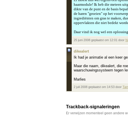
haarmodule! Ik heb die meteen uitge
dikte van de punt en de basis bepal
de haren "groeien" op het voorwerp 
ingrediënten om gras te maken, dus
oppervlakten die niet bedekt worde
Daar vind ik nog wel een oplossing
25 juni 2008 geplaatst om 12:01 door
N
dikealert
Ik had je animatie al een keer ge
Maar die naam, dikealert, die roe
waarschuwingssysteem tegen le
Marlies
2 juli 2008 geplaatst om 14:53 door
Tam
Trackback-signaleringen
Er verwijzen momenteel geen andere we