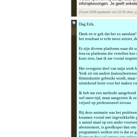
info/oplossingen. Je geeft enkel
24 juni 2008 geplaatst om 23:35 door
er
Dag Erik,
Dank en te gek dat het zo aanslaat!
het resultaat er echt mooi uitziet, d
Er zijn diverse platforms waar dit 
fora en platforms die vertellen hoe
kunt zien, laat ik me vooral inspire
Het overgrote deel van mijn werk b
York zit om andere (natuur)wetensc
filmindustrie gebruikt wordt, maar
uitstekend leent voor het maken van
Ik heb me een methode aangeleerd d
wel meer tijd, maar aangezien ik ze
vrijwel op professioneel niveau.
Bij deze animatie was het probleem
kwamen vooral met ingewikkelde plu
x aantal maal op een ander voorwerp
abonnement, is goedkoper dan om de
programma's werken iets is dat ze gr
Er moest dus wel ergens een oplossi