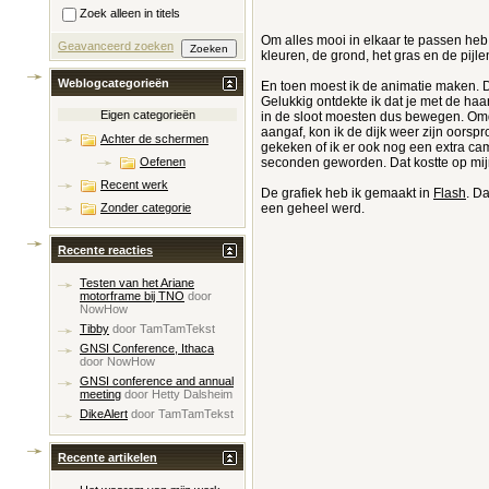
Zoek alleen in titels
Om alles mooi in elkaar te passen heb i
Geavanceerd zoeken
kleuren, de grond, het gras en de pijle
Weblogcategorieën
En toen moest ik de animatie maken. Da
Gelukkig ontdekte ik dat je met de h
Eigen categorieën
in de sloot moesten dus bewegen. Omda
aangaf, kon ik de dijk weer zijn oorspr
Achter de schermen
gekeken of ik er ook nog een extra cam
seconden geworden. Dat kostte op mijn
Oefenen
Recent werk
De grafiek heb ik gemaakt in
Flash
. D
een geheel werd.
Zonder categorie
Recente reacties
Testen van het Ariane
motorframe bij TNO
door
NowHow
Tibby
door
TamTamTekst
GNSI Conference, Ithaca
door
NowHow
GNSI conference and annual
meeting
door
Hetty Dalsheim
DikeAlert
door
TamTamTekst
Recente artikelen