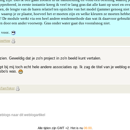
probeerd, in eerste instantie kreeg ik veel te lang gras dat alle kant op woei en ove
en, de lengte van de haren relatief ten opzichte van het model (jammer genoeg niet
waarop je ze plaatst, hoeveel het er moeten zijn en welke kleuren ze moeten hebben
! De module werkt via een heel andere rendermethode dan wat ik daarvoor gebruikte, 
n door een ander voorwerp. Gras onder water gaat dus vooralsnog niet.
 voor..
owHow
zien. Geweldig dat je zo'n project in zo'n beeld kunt vertalen.
pt bij mij toch echt hele andere associaties op. Ik zag de titel van je weblog 
sbo's was.
TamTekst
blogs naar dit weblogartikel
Alle tijden zijn GMT +2. Het is nu
06:00
.