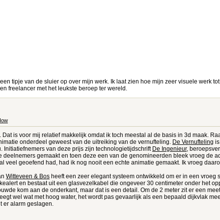
 een tipje van de sluier op over mijn werk. Ik laat zien hoe mijn zeer visuele werk to
n freelancer met het leukste beroep ter wereld.
How
Dat is voor mij relatief makkelijk omdat ik toch meestal al de basis in 3d maak. R
nimatie onderdeel geweest van de uitreiking van de vernufteling.
De Vernufteling
is
nitiatiefnemers van deze prijs zijn technologietijdschrift
De Ingenieur
, beroepsve
n de deelnemers gemaakt en toen deze een van de genomineerden bleek vroeg de ad
k al veel geoefend had, had ik nog nooit een echte animatie gemaakt. Ik vroeg daar
an
Witteveen & Bos
heeft een zeer elegant systeem ontwikkeld om er in een vroeg s
ikealert en bestaat uit een glasvezelkabel die ongeveer 30 centimeter onder het 
uwde kom aan de onderkant, maar dat is een detail. Om de 2 meter zit er een meet
eweegt wel wat met hoog water, het wordt pas gevaarlijk als een bepaald dijkvlak m
t er alarm geslagen.