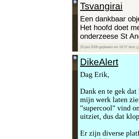
Tsvangirai
Een dankbaar obje
Het hoofd doet m
onderzeese St An
25 juni 2008 geplaatst om 18:37 door
er
DikeAlert
Dag Erik,
Dank en te gek dat 
mijn werk laten zie
"supercool" vind om
uitziet, dus dat klo
Er zijn diverse pla