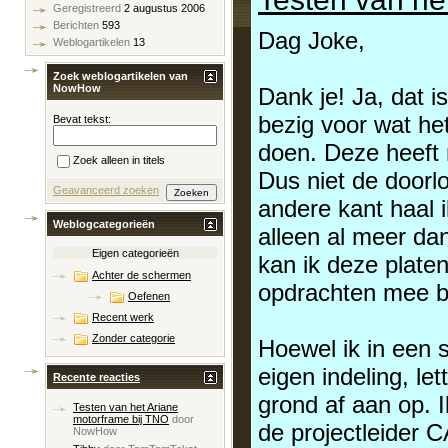
Geregistreerd
2 augustus 2006
Berichten
593
Dag Joke,
Weblogartikelen
13
Zoek weblogartikelen van
NowHow
Dank je! Ja, dat i
bezig voor wat he
Bevat tekst:
doen. Deze heeft 
Zoek alleen in titels
Dus niet de doorlo
Geavanceerd zoeken
andere kant haal i
Weblogcategorieën
alleen al meer da
Eigen categorieën
kan ik deze plate
Achter de schermen
opdrachten mee bi
Oefenen
Recent werk
Zonder categorie
Hoewel ik in een s
eigen indeling, le
Recente reacties
grond af aan op. I
Testen van het Ariane
motorframe bij TNO
door
de projectleider
NowHow