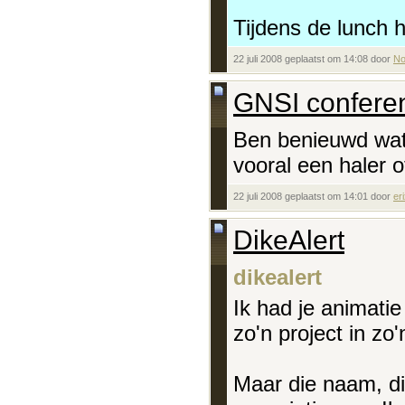
Tijdens de lunch h
22 juli 2008 geplaatst om 14:08 door
N
GNSI confere
Ben benieuwd wat
vooral een haler 
22 juli 2008 geplaatst om 14:01 door
er
DikeAlert
dikealert
Ik had je animatie
zo'n project in zo'
Maar die naam, dik