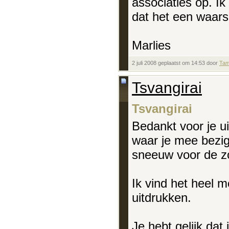
associaties op. Ik
dat het een waar
Marlies
2 juli 2008 geplaatst om 14:53 door
Tam
Tsvangirai
Tsvangirai
Bedankt voor je uit
waar je mee bezig
sneeuw voor de z
Ik vind het heel m
uitdrukken.
Je hebt gelijk dat