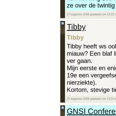
ze over de twintig
27 augustus 2008 geplaatst om 13:33 
Tibby
Tibby
Tibby heeft ws o
miauw? Een blaf l
ver gaan.
Mijn eerste en en
19e een vergeefse 
nierziekte).
Kortom, stevige t
27 augustus 2008 geplaatst om 13:23 
GNSI Conferen