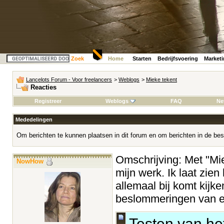
Zoek
Home
Starten
Bedrijfsvoering
Market
Lancelots Forum - Voor freelancers
>
Weblogs
>
Mieke tekent
Reacties
Registreer
Weblogs
FAQ
Ne
Mededelingen
Om berichten te kunnen plaatsen in dit forum en om berichten in de bes
Omschrijving: Met "Miek
NowHow
mijn werk. Ik laat zien
allemaal bij komt kijke
beslommeringen van ee
Testen van he