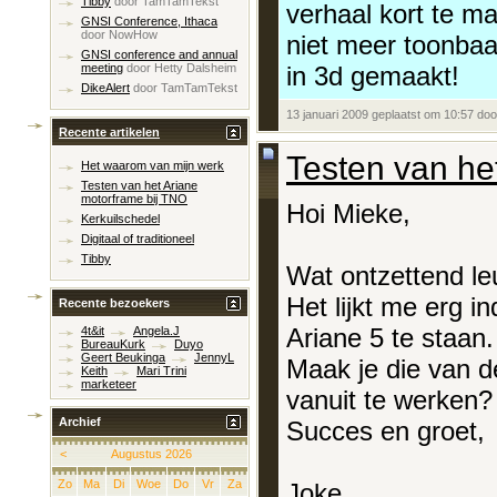
Tibby
door
TamTamTekst
verhaal kort te ma
GNSI Conference, Ithaca
door
NowHow
niet meer toonbaa
GNSI conference and annual
in 3d gemaakt!
meeting
door
Hetty Dalsheim
DikeAlert
door
TamTamTekst
13 januari 2009 geplaatst om 10:57 do
Recente artikelen
Testen van he
Het waarom van mijn werk
Testen van het Ariane
motorframe bij TNO
Hoi Mieke,
Kerkuilschedel
Digitaal of traditioneel
Tibby
Wat ontzettend leu
Het lijkt me erg 
Recente bezoekers
Ariane 5 te staan
4t&it
Angela.J
BureauKurk
Duyo
Geert Beukinga
JennyL
Maak je die van de
Keith
Mari Trini
marketeer
vanuit te werken?
Archief
Succes en groet,
<
Augustus 2026
Zo
Ma
Di
Woe
Do
Vr
Za
Joke