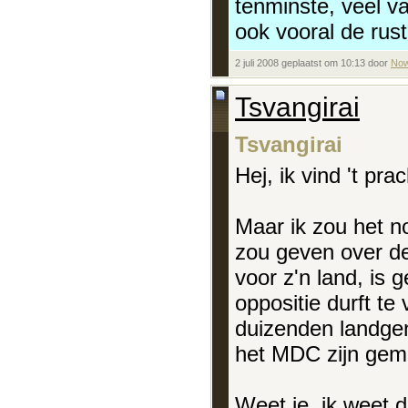
tenminste, veel van
ook vooral de rust
2 juli 2008 geplaatst om 10:13 door
No
Tsvangirai
Tsvangirai
Hej, ik vind 't pra
Maar ik zou het n
zou geven over de
voor z'n land, is 
oppositie durft te
duizenden landgen
het MDC zijn gem
Weet je, ik weet d