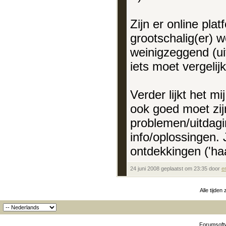
Zijn er online pla
grootschalig(er) 
weinigzeggend (uit
iets moet vergelij
Verder lijkt het m
ook goed moet zij
problemen/uitdagi
info/oplossingen.
ontdekkingen ('ha
24 juni 2008 geplaatst om 23:35 door
er
Alle tijden
Forumsoftw