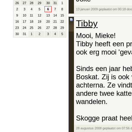
26
27
28
29
30
31
1
13 januari 2009 geplaatst om 00:18 do
2
3
4
5
6
7
8
9
10
11
12
13
14
15
Tibby
16
17
18
19
20
21
22
23
24
25
26
27
28
29
Mooi, Mieke!
30
31
1
2
3
4
5
Tibby heeft een pra
ook erg mooi 'gev
Sinds een jaar he
Boskat. Zij is ook
achterna. Ze vind
andere twee katten
wandelen.
Skogge praat heel 
28 augustus 2008 geplaatst om 07:56 