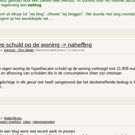
erst gebruikt door een zekere heer Merholz. Al surfend over het internet bezo
 regelmatig een
weblog
.
rd uit elkaar tot "we blog", oftewel "wij bloggen". Het duurde niet lang voord
gerd op het wereldwijde net.
...
re schuld op de woning -> naheffing
oor
Adrome - Ron Meijer
(Administratiekantoor 2.0 Adrome)
en eigen woning de hypothecaire schuld op de woning verhoogd met 21.809 eur
 en aflossing van schulden die in de consumptieve sfeer zijn ontstaan.
gplichtige in elk geval niet heeft aangetoond dat het desbetreffende bedrag i
...
oor
WalterBrokx
otion graphics
,
video
,
videomarketing
r in een blog eens wat recent werk te posten.