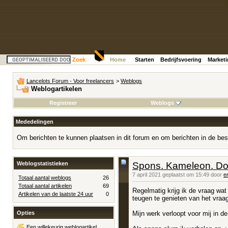
Zoek
Home
Starten
Bedrijfsvoering
Market
Lancelots Forum - Voor freelancers
>
Weblogs
Weblogartikelen
Registreer
Weblogs
Mededelingen
Om berichten te kunnen plaatsen in dit forum en om berichten in de bes
Weblogstatistieken
Spons. Kameleon. Doo
7 april 2021 geplaatst om 15:49 door
e
Totaal aantal weblogs
26
Totaal aantal artikelen
69
Regelmatig krijg ik de vraag wat 
Artikelen van de laatste 24 uur
0
teugen te genieten van het vraag
Mijn werk verloopt voor mij in d
Opties
Een willekeurig weblogartikel