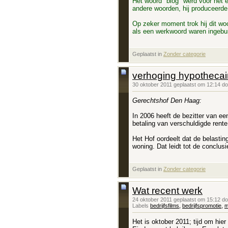
Het woord "blog" werd voor het e
andere woorden, hij produceerde
Op zeker moment trok hij dit woo
als een werkwoord waren ingebur
Geplaatst in
‎
Zonder categorie
verhoging hypothecai
30 oktober 2011 geplaatst om 12:14 d
Gerechtshof Den Haag:
In 2006 heeft de bezitter van e
betaling van verschuldigde rente
Het Hof oordeelt dat de belastin
woning. Dat leidt tot de conclusie
Geplaatst in
‎
Zonder categorie
Wat recent werk
24 oktober 2011 geplaatst om 15:12 d
Labels
bedrijfsfilms
,
bedrijfspromotie
,
m
Het is oktober 2011; tijd om hie