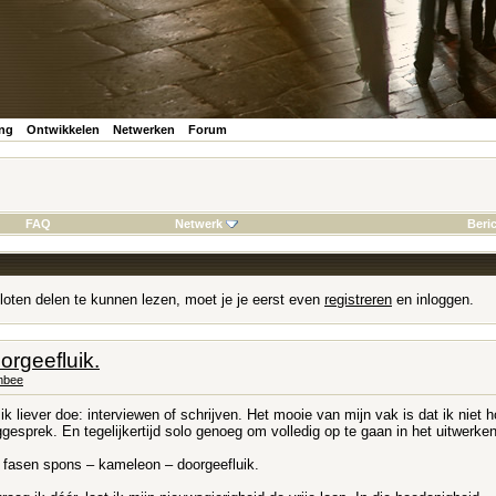
ing
Ontwikkelen
Netwerken
Forum
FAQ
Netwerk
Beri
loten delen te kunnen lezen, moet je je eerst even
registreren
en inloggen.
rgeefluik.
nbee
ik liever doe: interviewen of schrijven. Het mooie van mijn vak is dat ik niet 
gesprek. En tegelijkertijd solo genoeg om volledig op te gaan in het uitwerken
e fasen spons – kameleon – doorgeefluik.