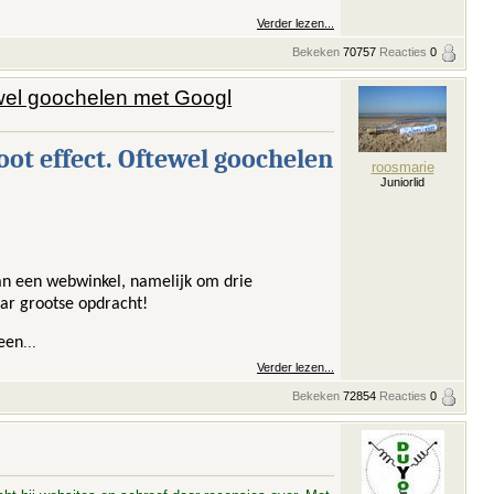
Verder lezen...
Bekeken
70757
Reacties
0
tewel goochelen met Googl
oot effect. Oftewel goochelen
roosmarie
Juniorlid
van een webwinkel, namelijk om drie
aar grootse opdracht!
 een
...
Verder lezen...
Bekeken
72854
Reacties
0