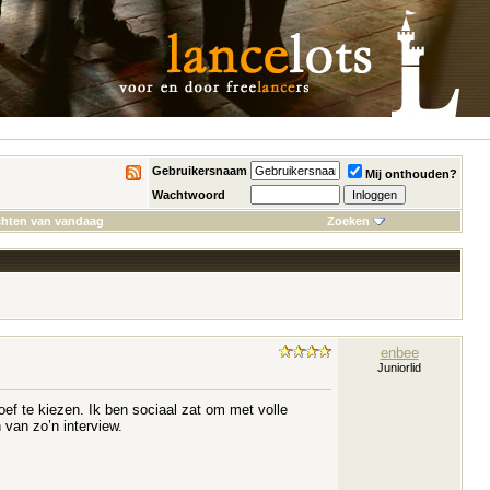
Gebruikersnaam
Mij onthouden?
Wachtwoord
chten van vandaag
Zoeken
enbee
Juniorlid
hoef te kiezen. Ik ben sociaal zat om met volle
 van zo’n interview.