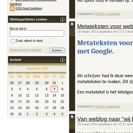
Als spons slurp ik verhalen op, v
bekijken
RSS-feed bekijken
Geplaatst in
‎
Zonder categorie
Weblogartikelen zoeken
Metateksten voor webs
Bevat tekst:
18 maart 2013 geplaatst om 13:17 doo
Metateksten voor 
Zoek alleen in titels
met Google.
Geavanceerd zoeken
Archief
<
Augustus 2026
Als schrijver had ik deze we
Zo
Ma
Di
Woe
Do
Vr
Za
metateksten te maken. Dit zi
26
27
28
29
30
31
1
2
3
4
5
6
7
8
Een metatekst is het tekstge
9
10
11
12
13
14
15
16
17
18
19
20
21
22
Geplaatst in
‎
Zonder categorie
23
24
25
26
27
28
29
30
31
1
2
3
4
5
Van weblog naar "wij 
10 maart 2012 geplaatst om 15:11 doo