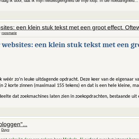
raag ik dóór, laat ik mijn nieuwsgierigheid de vrije loop. In die hoedanigheid...
ites: een klein stuk tekst met een groot effect. Of
r
roosmarie
websites: een klein stuk tekst met een gr
ek wéér zo’n leuke uitdagende opdracht. Deze keer van de eigenaar 
jn 2 korte zinnen (maximaal 155 tekens) en dat is een hele kleine, m
deelte dat zoekmachines laten zien in zoekopdrachten, bestaande uit
bloggen"...
r
Duyo