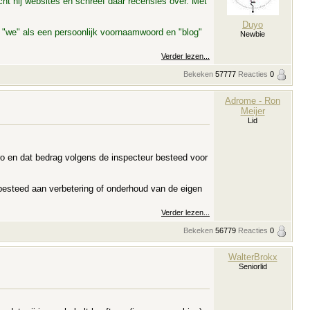
cht hij websites en schreef daar recensies over. Met
Duyo
at "we" als een persoonlijk voornaamwoord en "blog"
Newbie
Verder lezen...
Bekeken
57777
Reacties
0
Adrome - Ron
Meijer
Lid
o en dat bedrag volgens de inspecteur besteed voor
s besteed aan verbetering of onderhoud van de eigen
Verder lezen...
Bekeken
56779
Reacties
0
WalterBrokx
Seniorlid