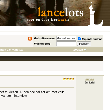
Gebruikersnaam
Mij onthouden?
Wachtwoord
chten van vandaag
Zoeken
enbee
Juniorlid
hoef te kiezen. Ik ben sociaal zat om met volle
 van zo’n interview.