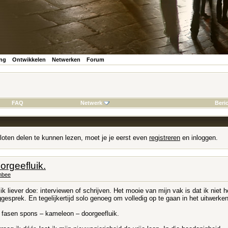
ing
Ontwikkelen
Netwerken
Forum
FAQ
Netwerk
Beri
loten delen te kunnen lezen, moet je je eerst even
registreren
en inloggen.
rgeefluik.
nbee
ik liever doe: interviewen of schrijven. Het mooie van mijn vak is dat ik niet 
gesprek. En tegelijkertijd solo genoeg om volledig op te gaan in het uitwerken
e fasen spons – kameleon – doorgeefluik.