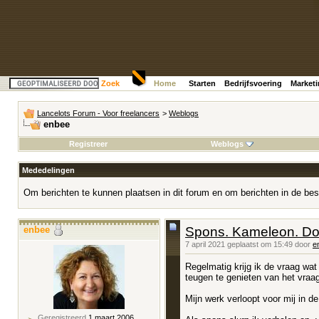
Zoek
Home
Starten
Bedrijfsvoering
Market
Lancelots Forum - Voor freelancers
>
Weblogs
enbee
Registreer
Weblogs
Mededelingen
Om berichten te kunnen plaatsen in dit forum en om berichten in de bes
enbee
Spons. Kameleon. Doo
7 april 2021 geplaatst om 15:49 door
e
Regelmatig krijg ik de vraag wat 
teugen te genieten van het vraag
Mijn werk verloopt voor mij in d
Geregistreerd
1 maart 2006