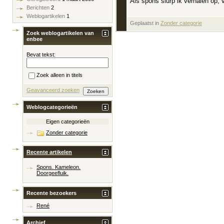
Als spons slurp ik verhalen op, v
Berichten
2
Weblogartikelen
1
Geplaatst in
‎
Zonder categorie
Zoek weblogartikelen van
enbee
Bevat tekst:
Zoek alleen in titels
Geavanceerd zoeken
Weblogcategorieën
Eigen categorieën
Zonder categorie
Recente artikelen
Spons. Kameleon.
Doorgeefluik.
Recente bezoekers
René
Archief