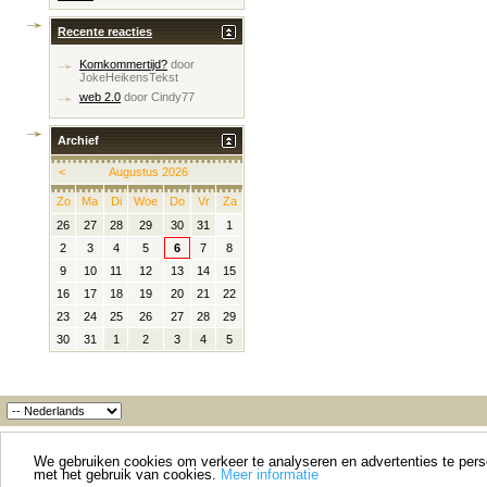
Recente reacties
Komkommertijd?
door
JokeHeikensTekst
web 2.0
door
Cindy77
Archief
<
Augustus 2026
Zo
Ma
Di
Woe
Do
Vr
Za
26
27
28
29
30
31
1
2
3
4
5
6
7
8
9
10
11
12
13
14
15
16
17
18
19
20
21
22
23
24
25
26
27
28
29
30
31
1
2
3
4
5
We gebruiken cookies om verkeer te analyseren en advertenties te person
met het gebruik van cookies.
Meer informatie