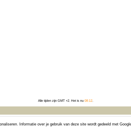
Alle tijden zijn GMT +2. Het is nu
08:12
.
Forumsoftware: vBulletin®, versie 3.8.5
aliseren. Informatie over je gebruik van deze site wordt gedeeld met Google.
Copyright ©2000 - 2026, Jelsoft Enterprises Ltd.
Lancelots Copyright © 2006-heden, Applinet en licentiegevers,
Colofon