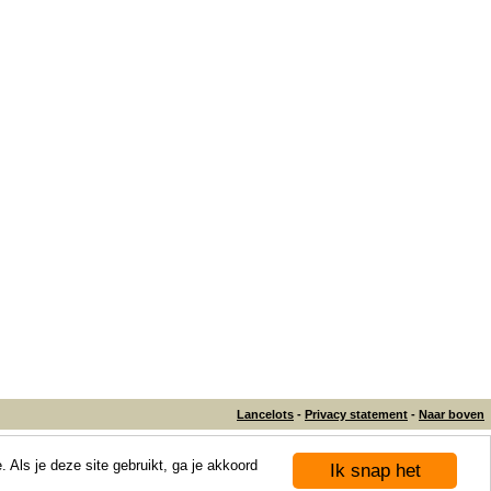
Lancelots
-
Privacy statement
-
Naar boven
 Als je deze site gebruikt, ga je akkoord
Ik snap het