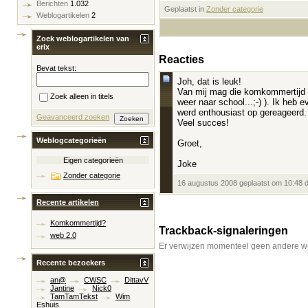
Berichten
1.032
Geplaatst in
‎
Zonder categorie
Weblogartikelen
2
Zoek weblogartikelen van
erix
Reacties
Bevat tekst:
Joh, dat is leuk!
Van mij mag die komkommertijd v
Zoek alleen in titels
weer naar school...;-) ). Ik heb
werd enthousiast op gereageerd. 
Geavanceerd zoeken
Veel succes!
Weblogcategorieën
Groet,
Eigen categorieën
Joke
Zonder categorie
16 augustus 2008 geplaatst om 10:48 
Recente artikelen
Komkommertijd?
Trackback-signaleringen
web 2.0
Er verwijzen momenteel geen andere we
Recente bezoekers
an@
CWSC
DittavV
Jantine
Nick0
TamTamTekst
Wim
Eshuis