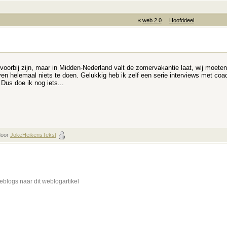
«
web 2.0
Hoofddeel
oorbij zijn, maar in Midden-Nederland valt de zomervakantie laat, wij moeten
 even helemaal niets te doen. Gelukkig heb ik zelf een serie interviews met 
Dus doe ik nog iets...
door
JokeHeikensTekst
blogs naar dit weblogartikel