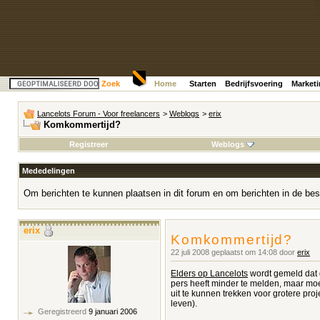
Zoek
Home
Starten
Bedrijfsvoering
Market
Lancelots Forum - Voor freelancers
>
Weblogs
>
erix
Komkommertijd?
Registreer
Weblogs
Mededelingen
Om berichten te kunnen plaatsen in dit forum en om berichten in de bes
erix
Komkommertijd?
22 juli 2008 geplaatst om 14:08 door
erix
Elders op Lancelots
wordt gemeld dat 
pers heeft minder te melden, maar moe
uit te kunnen trekken voor grotere proj
leven).
Geregistreerd
9 januari 2006