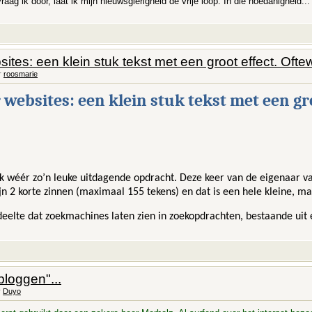
raag ik dóór, laat ik mijn nieuwsgierigheid de vrije loop. In die hoedanigheid...
ites: een klein stuk tekst met een groot effect. Of
r
roosmarie
websites: een klein stuk tekst met een gr
ek wéér zo’n leuke uitdagende opdracht. Deze keer van de eigenaar 
jn 2 korte zinnen (maximaal 155 tekens) en dat is een hele kleine, m
deelte dat zoekmachines laten zien in zoekopdrachten, bestaande uit
bloggen"...
r
Duyo