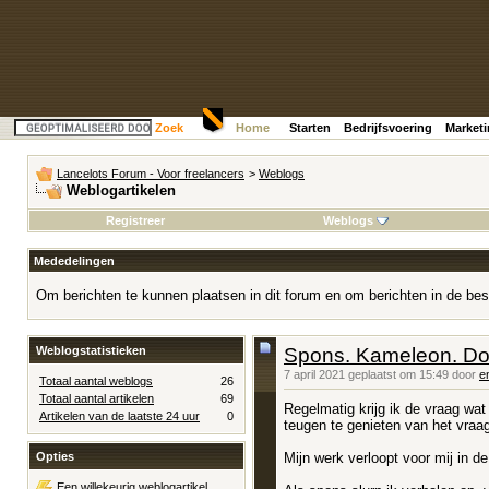
Zoek
Home
Starten
Bedrijfsvoering
Market
Lancelots Forum - Voor freelancers
>
Weblogs
Weblogartikelen
Registreer
Weblogs
Mededelingen
Om berichten te kunnen plaatsen in dit forum en om berichten in de bes
Weblogstatistieken
Spons. Kameleon. Doo
7 april 2021 geplaatst om 15:49 door
e
Totaal aantal weblogs
26
Totaal aantal artikelen
69
Regelmatig krijg ik de vraag wat 
Artikelen van de laatste 24 uur
0
teugen te genieten van het vraag
Mijn werk verloopt voor mij in d
Opties
Een willekeurig weblogartikel