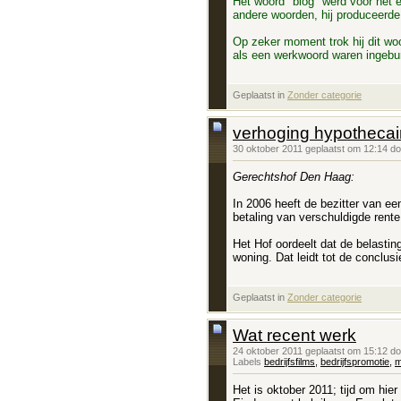
Het woord "blog" werd voor het e
andere woorden, hij produceerde
Op zeker moment trok hij dit woo
als een werkwoord waren ingebur
Geplaatst in
‎
Zonder categorie
verhoging hypothecai
30 oktober 2011 geplaatst om 12:14 d
Gerechtshof Den Haag:
In 2006 heeft de bezitter van e
betaling van verschuldigde rente
Het Hof oordeelt dat de belastin
woning. Dat leidt tot de conclusie
Geplaatst in
‎
Zonder categorie
Wat recent werk
24 oktober 2011 geplaatst om 15:12 d
Labels
bedrijfsfilms
,
bedrijfspromotie
,
m
Het is oktober 2011; tijd om hie