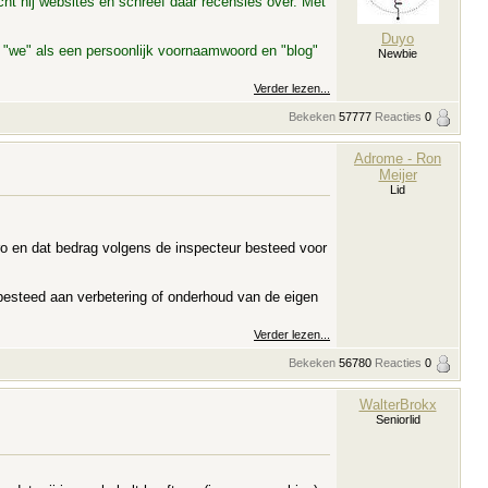
cht hij websites en schreef daar recensies over. Met
Duyo
at "we" als een persoonlijk voornaamwoord en "blog"
Newbie
Verder lezen...
Bekeken
57777
Reacties
0
Adrome - Ron
Meijer
Lid
o en dat bedrag volgens de inspecteur besteed voor
s besteed aan verbetering of onderhoud van de eigen
Verder lezen...
Bekeken
56780
Reacties
0
WalterBrokx
Seniorlid