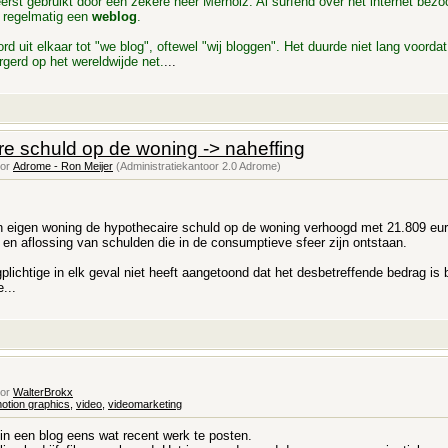
erst gebruikt door een zekere heer Merholz. Al surfend over het internet bezo
 regelmatig een
weblog
.
rd uit elkaar tot "we blog", oftewel "wij bloggen". Het duurde niet lang voord
gerd op het wereldwijde net.
...
re schuld op de woning -> naheffing
oor
Adrome - Ron Meijer
(Administratiekantoor 2.0 Adrome)
en eigen woning de hypothecaire schuld op de woning verhoogd met 21.809 eur
 en aflossing van schulden die in de consumptieve sfeer zijn ontstaan.
gplichtige in elk geval niet heeft aangetoond dat het desbetreffende bedrag i
...
oor
WalterBrokx
otion graphics
,
video
,
videomarketing
r in een blog eens wat recent werk te posten.