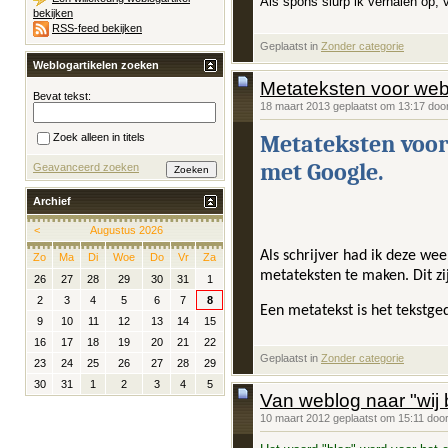
Als spons slurp ik verhalen op, v
bekijken
RSS-feed bekijken
Geplaatst in
‎
Zonder categorie
Weblogartikelen zoeken
Metateksten voor webs
Bevat tekst:
18 maart 2013 geplaatst om 13:17 doo
Metateksten voor 
Zoek alleen in titels
met Google.
Geavanceerd zoeken
Archief
<
Augustus 2026
Als schrijver had ik deze we
Zo
Ma
Di
Woe
Do
Vr
Za
metateksten te maken. Dit zi
26
27
28
29
30
31
1
2
3
4
5
6
7
8
Een metatekst is het tekstge
9
10
11
12
13
14
15
16
17
18
19
20
21
22
Geplaatst in
‎
Zonder categorie
23
24
25
26
27
28
29
30
31
1
2
3
4
5
Van weblog naar "wij 
10 maart 2012 geplaatst om 15:11 doo