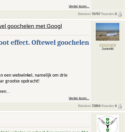
Verder lezen...
Bekeken
70757
Reacties
0
tewel goochelen met Googl
oot effect. Oftewel goochelen
roosmarie
Juniorlid
van een webwinkel, namelijk om drie
aar grootse opdracht!
 een
...
Verder lezen...
Bekeken
72854
Reacties
0