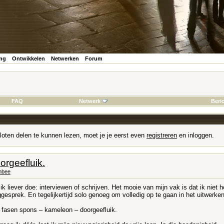
ing
Ontwikkelen
Netwerken
Forum
FAQ
Netwerk
Beri
loten delen te kunnen lezen, moet je je eerst even
registreren
en inloggen.
rgeefluik.
nbee
ik liever doe: interviewen of schrijven. Het mooie van mijn vak is dat ik niet 
gesprek. En tegelijkertijd solo genoeg om volledig op te gaan in het uitwerken
e fasen spons – kameleon – doorgeefluik.