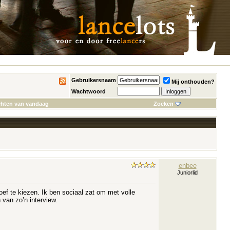
Gebruikersnaam
Mij onthouden?
Wachtwoord
chten van vandaag
Zoeken
enbee
Juniorlid
hoef te kiezen. Ik ben sociaal zat om met volle
 van zo’n interview.