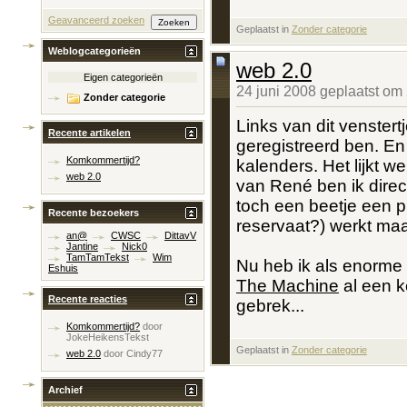
Geavanceerd zoeken
Geplaatst in
‎
Zonder categorie
Weblogcategorieën
web 2.0
Eigen categorieën
24 juni 2008 geplaatst om
Zonder categorie
Links van dit venstertj
Recente artikelen
geregistreerd ben. En
Komkommertijd?
kalenders. Het lijkt w
web 2.0
van René ben ik direct
toch een beetje een p
Recente bezoekers
reservaat?) werkt maa
an@
CWSC
DittavV
Jantine
Nick0
TamTamTekst
Wim
Nu heb ik als enorm
Eshuis
The Machine
al een k
Recente reacties
gebrek...
Komkommertijd?
door
JokeHeikensTekst
Geplaatst in
‎
Zonder categorie
web 2.0
door
Cindy77
Archief