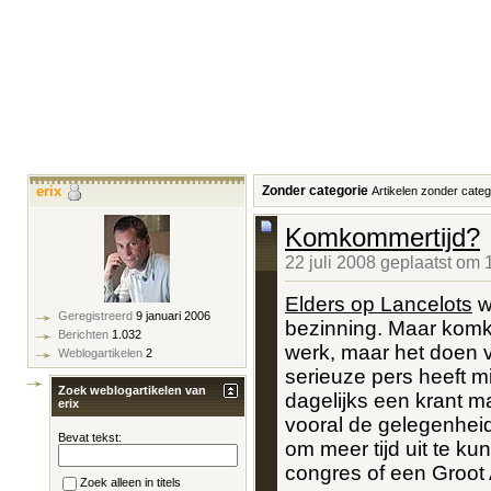
erix
Zonder categorie
Artikelen zonder categ
Komkommertijd?
22 juli 2008 geplaatst om
Elders op Lancelots
w
Geregistreerd
9 januari 2006
bezinning. Maar komkom
Berichten
1.032
werk, maar het doen 
Weblogartikelen
2
serieuze pers heeft 
Zoek weblogartikelen van
dagelijks een krant ma
erix
vooral de gelegenhei
Bevat tekst:
om meer tijd uit te k
congres of een Groot A
Zoek alleen in titels