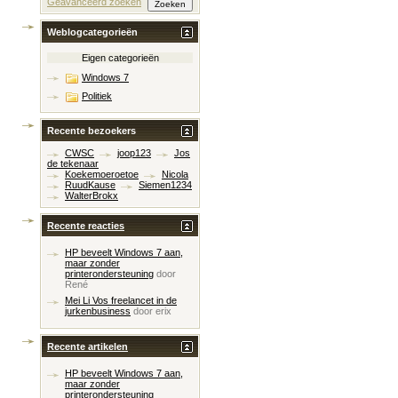
Geavanceerd zoeken
Weblogcategorieën
Eigen categorieën
Windows 7
Politiek
Recente bezoekers
CWSC
joop123
Jos
de tekenaar
Koekemoeroetoe
Nicola
RuudKause
Siemen1234
WalterBrokx
Recente reacties
HP beveelt Windows 7 aan,
maar zonder
printerondersteuning
door
René
Mei Li Vos freelancet in de
jurkenbusiness
door
erix
Recente artikelen
HP beveelt Windows 7 aan,
maar zonder
printerondersteuning