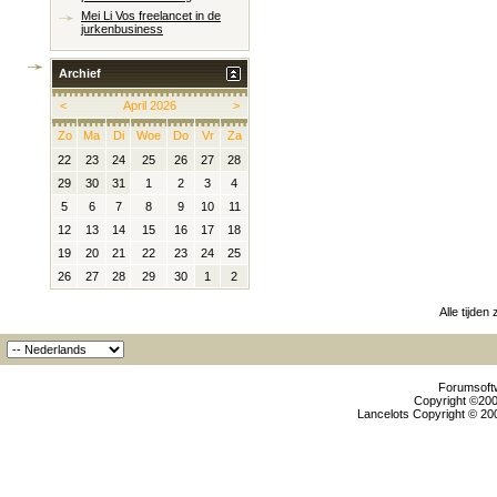
Mei Li Vos freelancet in de
jurkenbusiness
Archief
<
April 2026
>
Zo
Ma
Di
Woe
Do
Vr
Za
22
23
24
25
26
27
28
29
30
31
1
2
3
4
5
6
7
8
9
10
11
12
13
14
15
16
17
18
19
20
21
22
23
24
25
26
27
28
29
30
1
2
Alle tijden
Forumsoftw
Copyright ©2000
Lancelots Copyright © 200