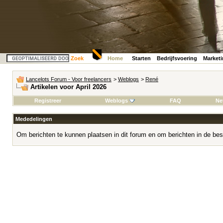
Zoek
Home
Starten
Bedrijfsvoering
Market
Lancelots Forum - Voor freelancers
>
Weblogs
>
René
Artikelen voor April 2026
Registreer
Weblogs
FAQ
Ne
Mededelingen
Om berichten te kunnen plaatsen in dit forum en om berichten in de bes