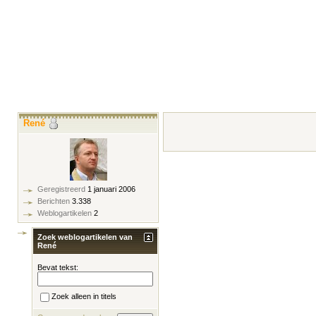
René
Geregistreerd
1 januari 2006
Berichten
3.338
Weblogartikelen
2
Zoek weblogartikelen van
René
Bevat tekst:
Zoek alleen in titels