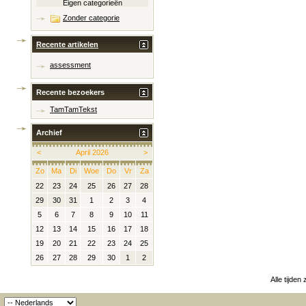
Eigen categorieën
Zonder categorie
Recente artikelen
assessment
Recente bezoekers
TamTamTekst
Archief
<
April 2026
>
Zo
Ma
Di
Woe
Do
Vr
Za
22
23
24
25
26
27
28
29
30
31
1
2
3
4
5
6
7
8
9
10
11
12
13
14
15
16
17
18
19
20
21
22
23
24
25
26
27
28
29
30
1
2
Alle tijden