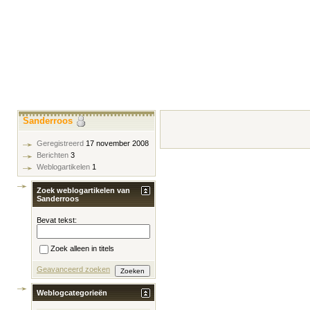
Sanderroos
Geregistreerd
17 november 2008
Berichten
3
Weblogartikelen
1
Zoek weblogartikelen van
Sanderroos
Bevat tekst:
Zoek alleen in titels
Geavanceerd zoeken
Weblogcategorieën