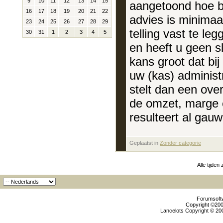
9
10
11
12
13
14
15
aangetoond hoe be
16
17
18
19
20
21
22
advies is minimaa
23
24
25
26
27
28
29
telling vast te leg
30
31
1
2
3
4
5
en heeft u geen sl
kans groot dat bij
uw (kas) administ
stelt dan een ove
de omzet, marge e
resulteert al gauw
Geplaatst in
‎
Zonder categorie
Alle tijden
Forumsoftw
Copyright ©2000
Lancelots Copyright © 200