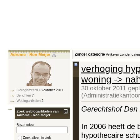
Adrome - Ron Meijer
Zonder categorie
Artikelen zonder categ
verhoging hyp
woning -> nah
30 oktober 2011 gep
Geregistreerd
18 oktober 2011
(Administratiekantoo
Berichten
7
Weblogartikelen
2
Gerechtshof Den
Zoek weblogartikelen van
Adrome - Ron Meijer
In 2006 heeft de 
Bevat tekst:
hypothecaire sch
Zoek alleen in titels