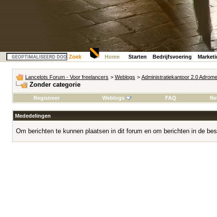
Zoek
Home
Starten
Bedrijfsvoering
Market
Lancelots Forum - Voor freelancers
>
Weblogs
>
Administratiekantoor 2.0 Adrom
Zonder categorie
Registreer
Weblogs
FAQ
Ne
Mededelingen
Om berichten te kunnen plaatsen in dit forum en om berichten in de bes