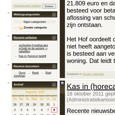
21.809 euro en da
Geavanceerd zoeken
besteed voor beta
Weblogcategorieën
aflossing van sch
Eigen categorieën
zijn ontstaan.
Zonder categorie
Het Hof oordeelt d
Recente artikelen
niet heeft aanget
verhoging hypothecaire
schuld op de woning ->
naheffing
is besteed aan ve
Kas in (horeca) bedrijf
woning. Dat leidt 
Recente bezoekers
Duyo
René
Roel
Geplaatst in
‎
Zonder categorie
Jongman
Kas in (horeca
Archief
<
Augustus 2026
18 oktober 2011 gep
(Administratiekantoo
Zo
Ma
Di
Woe
Do
Vr
Za
26
27
28
29
30
31
1
Recente nieuwsbe
2
3
4
5
6
7
8