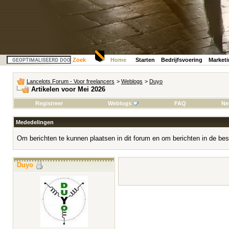
Zoek
Home
Starten
Bedrijfsvoering
Market
Lancelots Forum - Voor freelancers
>
Weblogs
>
Duyo
Artikelen voor Mei 2026
Registreer
Weblogs
FAQ
Ne
Mededelingen
Om berichten te kunnen plaatsen in dit forum en om berichten in de bes
Duyo