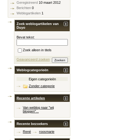
Geregistreerd
10 maart 2012
Berichten
0
Weblogartikelen
1
Zoek weblogartikelen van
Duyo
Bevat tekst:
Zoek alleen in titels
Geavanceerd zoeken
Weblogcategorieën
Eigen categorieën
Zonder categorie
Recente artikelen
Van weblog naar "wij
bloggen"...
Recente bezoekers
René
roosmarie