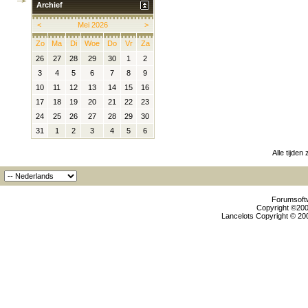
Archief
<
Mei 2026
>
Zo
Ma
Di
Woe
Do
Vr
Za
26
27
28
29
30
1
2
3
4
5
6
7
8
9
10
11
12
13
14
15
16
17
18
19
20
21
22
23
24
25
26
27
28
29
30
31
1
2
3
4
5
6
Alle tijden
Forumsoftw
Copyright ©2000
Lancelots Copyright © 200