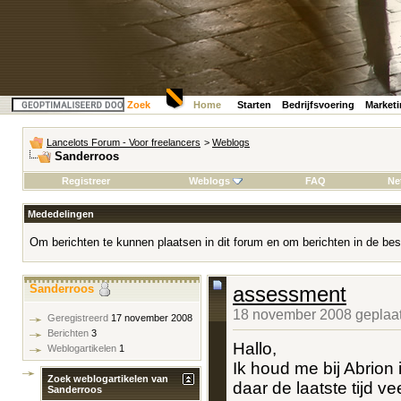
Zoek
Home
Starten
Bedrijfsvoering
Market
Lancelots Forum - Voor freelancers
>
Weblogs
Sanderroos
Registreer
Weblogs
FAQ
Ne
Mededelingen
Om berichten te kunnen plaatsen in dit forum en om berichten in de bes
Sanderroos
assessment
18 november 2008 geplaat
Geregistreerd
17 november 2008
Berichten
3
Hallo,
Weblogartikelen
1
Ik houd me bij Abrion
Zoek weblogartikelen van
daar de laatste tijd v
Sanderroos