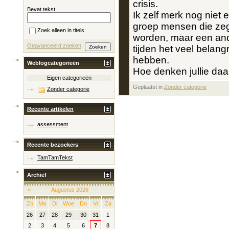
crisis.
Bevat tekst:
Ik zelf merk nog niet 
groep mensen die zeg
Zoek alleen in titels
worden, maar een ande
Geavanceerd zoeken
tijden het veel belang
hebben.
Weblogcategorieën
Hoe denken jullie daa
Eigen categorieën
Geplaatst in
‎
Zonder categorie
Zonder categorie
Recente artikelen
assessment
Recente bezoekers
TamTamTekst
Archief
<
Augustus 2026
Zo
Ma
Di
Woe
Do
Vr
Za
26
27
28
29
30
31
1
2
3
4
5
6
7
8