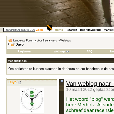
Zoek
Home
Starten
Bedrijfsvoering
Market
Lancelots Forum - Voor freelancers
>
Weblogs
Duyo
Registreer
Weblogs
FAQ
Ne
Mededelingen
Om berichten te kunnen plaatsen in dit forum en om berichten in de bes
Duyo
Van weblog naar "
10 maart 2012 geplaatst 
Het woord "blog" werd
heer Merholz. Al surfe
schreef daar recensie