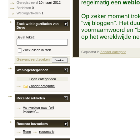
regelmatig een
weblo
Geregistreerd
10 maart 2012
Berichten
0
Weblogartikelen
1
Op zeker moment trok h
"wij bloggen". Het duu
Zoek weblogartikelen van
Duyo
voornaamwoord en "b
op het wereldwijde ne
Bevat tekst:
Zoek alleen in titels
Geplaatst in
‎
Zonder categorie
Geavanceerd zoeken
Weblogcategorieën
Eigen categorieën
Zonder categorie
Recente artikelen
Van weblog naar "wij
bloggen"...
Recente bezoekers
René
roosmarie