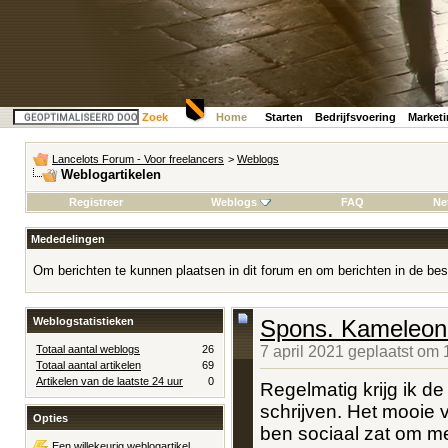
Zoek
Home
Starten
Bedrijfsvoering
Market
Lancelots Forum - Voor freelancers
>
Weblogs
Weblogartikelen
Registreer
Weblogs
FAQ
Ne
Mededelingen
Om berichten te kunnen plaatsen in dit forum en om berichten in de bes
Weblogstatistieken
Spons. Kameleon.
Totaal aantal weblogs
26
7 april 2021 geplaatst om
Totaal aantal artikelen
69
Artikelen van de laatste 24 uur
0
Regelmatig krijg ik de
schrijven. Het mooie va
Opties
ben sociaal zat om me
Een willekeurig weblogartikel