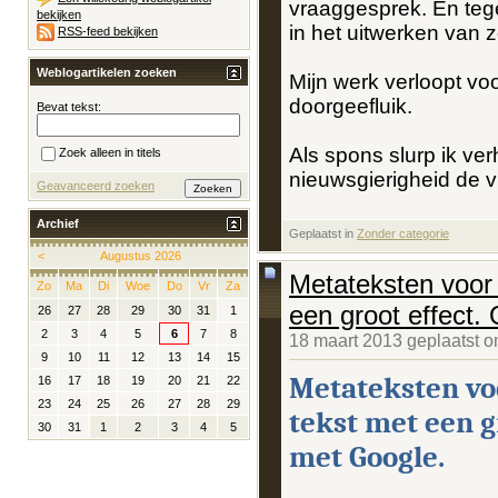
vraaggesprek. En tege
bekijken
in het uitwerken van z
RSS-feed bekijken
Weblogartikelen zoeken
Mijn werk verloopt vo
doorgeefluik.
Bevat tekst:
Als spons slurp ik verh
Zoek alleen in titels
nieuwsgierigheid de vr
Geavanceerd zoeken
Archief
Geplaatst in
‎
Zonder categorie
<
Augustus 2026
Metateksten voor 
Zo
Ma
Di
Woe
Do
Vr
Za
een groot effect.
26
27
28
29
30
31
1
2
3
4
5
6
7
8
18 maart 2013 geplaatst 
9
10
11
12
13
14
15
Metateksten voo
16
17
18
19
20
21
22
23
24
25
26
27
28
29
tekst met een g
30
31
1
2
3
4
5
met Google.