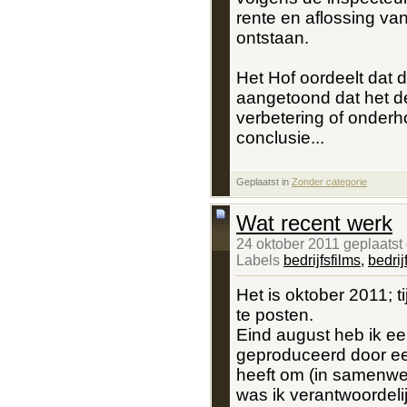
rente en aflossing va
ontstaan.
Het Hof oordeelt dat de
aangetoond dat het d
verbetering of onderh
conclusie...
Geplaatst in
‎
Zonder categorie
Wat recent werk
24 oktober 2011 geplaatst
Labels
bedrijfsfilms
,
bedrij
Het is oktober 2011; t
te posten.
Eind august heb ik een
geproduceerd door ee
heeft om (in samenwer
was ik verantwoordeli