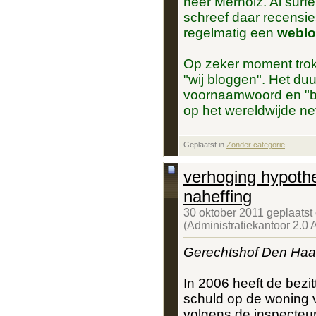
heer Merholz. Al surfe
schreef daar recensie
regelmatig een
weblo
Op zeker moment trok h
"wij bloggen". Het duu
voornaamwoord en "b
op het wereldwijde ne
Geplaatst in
‎
Zonder categorie
verhoging hypothe
naheffing
30 oktober 2011 geplaatst
(Administratiekantoor 2.0
Gerechtshof Den Haa
In 2006 heeft de bezi
schuld op de woning 
volgens de inspecteur