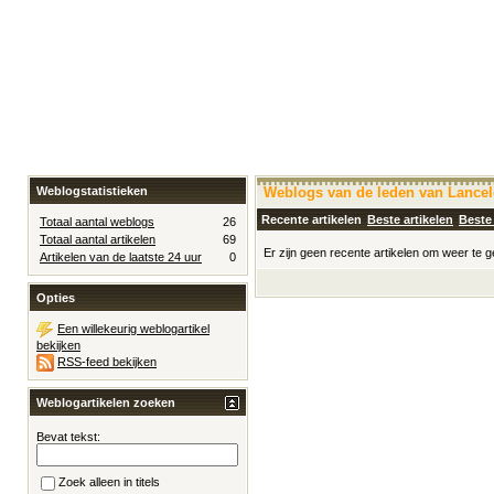
Weblogstatistieken
Weblogs van de leden van Lancelo
Recente artikelen
Beste artikelen
Beste
Totaal aantal weblogs
26
Totaal aantal artikelen
69
Er zijn geen recente artikelen om weer te 
Artikelen van de laatste 24 uur
0
Opties
Een willekeurig weblogartikel
bekijken
RSS-feed bekijken
Weblogartikelen zoeken
Bevat tekst:
Zoek alleen in titels