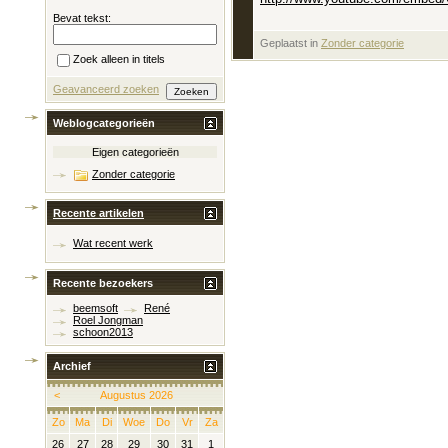
Bevat tekst:
Geplaatst in
‎
Zonder categorie
Zoek alleen in titels
Geavanceerd zoeken
Weblogcategorieën
Eigen categorieën
Zonder categorie
Recente artikelen
Wat recent werk
Recente bezoekers
beemsoft
René
Roel Jongman
schoon2013
Archief
<
Augustus 2026
Zo
Ma
Di
Woe
Do
Vr
Za
26
27
28
29
30
31
1