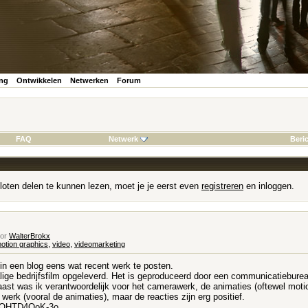
ing
Ontwikkelen
Netwerken
Forum
FAQ
Netwerk
Beri
loten delen te kunnen lezen, moet je je eerst even
registreren
en inloggen.
oor
WalterBrokx
otion graphics
,
video
,
videomarketing
r in een blog eens wat recent werk te posten.
lige bedrijfsfilm opgeleverd. Het is geproduceerd door een communicatiebure
naast was ik verantwoordelijk voor het camerawerk, de animaties (oftewel mot
werk (vooral de animaties), maar de reacties zijn erg positief.
d/QHTD4OoK-3o
...