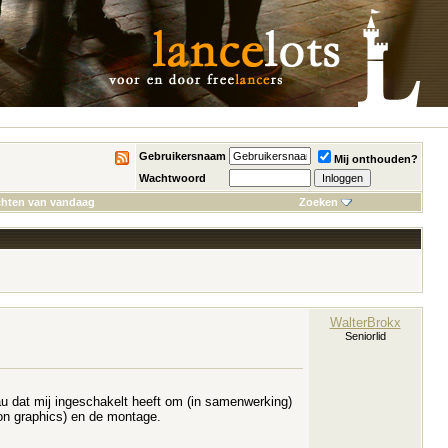
Gebruikersnaam
Mij onthouden?
Wachtwoord
chten van vandaag
Zoeken
WalterBrokx
Seniorlid
au dat mij ingeschakelt heeft om (in samenwerking)
ion graphics) en de montage.