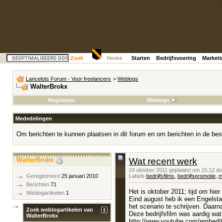
Zoek
Home
Starten
Bedrijfsvoering
Market
Lancelots Forum - Voor freelancers
>
Weblogs
WalterBrokx
Registreer
Weblogs
Mededelingen
Om berichten te kunnen plaatsen in dit forum en om berichten in de bes
WalterBrokx
Wat recent werk
24 oktober 2011 geplaatst om 15:12 d
Labels
bedrijfsfilms
,
bedrijfspromotie
,
m
Geregistreerd
25 januari 2010
Berichten
71
Het is oktober 2011; tijd om hie
Weblogartikelen
1
Eind august heb ik een Engelsta
het scenario te schrijven. Daar
Zoek weblogartikelen van
Deze bedrijfsfilm was aardig wat 
WalterBrokx
http://www.youtube.com/embe