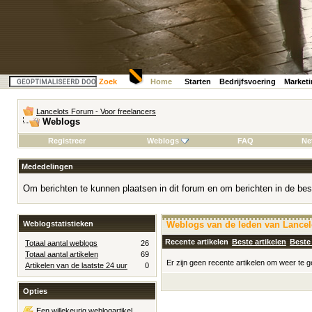
Zoek
Home
Starten
Bedrijfsvoering
Market
Lancelots Forum - Voor freelancers
Weblogs
Registreer
Weblogs
FAQ
Ne
Mededelingen
Om berichten te kunnen plaatsen in dit forum en om berichten in de bes
Weblogstatistieken
Weblogs van de leden van Lancelo
Recente artikelen
Beste artikelen
Beste
Totaal aantal weblogs
26
Totaal aantal artikelen
69
Er zijn geen recente artikelen om weer te 
Artikelen van de laatste 24 uur
0
Opties
Een willekeurig weblogartikel