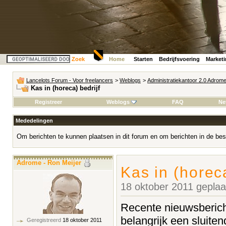
Zoek
Home
Starten
Bedrijfsvoering
Market
Lancelots Forum - Voor freelancers
>
Weblogs
>
Administratiekantoor 2.0 Adrom
Kas in (horeca) bedrijf
Registreer
Weblogs
FAQ
Ne
Mededelingen
Om berichten te kunnen plaatsen in dit forum en om berichten in de bes
Adrome - Ron Meijer
Kas in (horeca
18 oktober 2011 gepla
Recente nieuwsberic
belangrijk een sluiten
Geregistreerd
18 oktober 2011