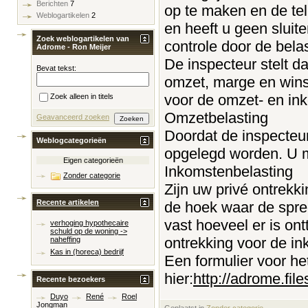
Berichten
7
op te maken en de tell
Weblogartikelen
2
en heeft u geen sluite
Zoek weblogartikelen van
controle door de bela
Adrome - Ron Meijer
De inspecteur stelt d
Bevat tekst:
omzet, marge en winst
voor de omzet- en in
Zoek alleen in titels
Omzetbelasting
Geavanceerd zoeken
Doordat de inspecteur
Weblogcategorieën
opgelegd worden. U m
Eigen categorieën
Inkomstenbelasting
Zonder categorie
Zijn uw privé ontrekk
Recente artikelen
de hoek waar de spree
vast hoeveel er is ont
verhoging hypothecaire
schuld op de woning ->
ontrekking voor de in
naheffing
Kas in (horeca) bedrijf
Een formulier voor he
hier:
http://adrome.fil
Recente bezoekers
Duyo
René
Roel
Jongman