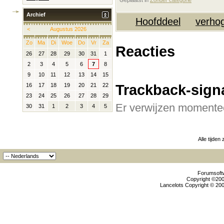
Geplaatst in
‎
Zonder categorie
Archief
Hoofddeel
verhog
<
Augustus 2026
Zo
Ma
Di
Woe
Do
Vr
Za
Reacties
26
27
28
29
30
31
1
2
3
4
5
6
7
8
9
10
11
12
13
14
15
Trackback-sign
16
17
18
19
20
21
22
23
24
25
26
27
28
29
Er verwijzen momentee
30
31
1
2
3
4
5
Alle tijden
Forumsoftw
Copyright ©2000
Lancelots Copyright © 200