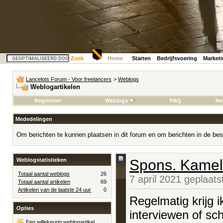
Zoek
Home
Starten
Bedrijfsvoering
Market
Lancelots Forum - Voor freelancers
>
Weblogs
Weblogartikelen
Registreer
Weblogs
FAQ
Ne
Mededelingen
Om berichten te kunnen plaatsen in dit forum en om berichten in de bes
Weblogstatistieken
Spons. Kamel
Totaal aantal weblogs
26
7 april 2021 geplaat
Totaal aantal artikelen
69
Artikelen van de laatste 24 uur
0
Regelmatig krijg i
Opties
interviewen of sch
Een willekeurig weblogartikel