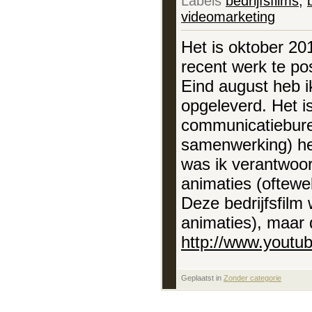
Labels
bedrijfsfilms
,
videomarketing
Het is oktober 201
recent werk te po
Eind august heb ik
opgeleverd. Het 
communicatieburea
samenwerking) het
was ik verantwoor
animaties (oftewe
Deze bedrijfsfilm
animaties), maar d
http://www.you
Geplaatst in
‎
Zonder categorie