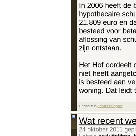
In 2006 heeft de 
hypothecaire sch
21.809 euro en da
besteed voor beta
aflossing van sch
zijn ontstaan.
Het Hof oordeelt d
niet heeft aanget
is besteed aan ve
woning. Dat leidt 
Geplaatst in
‎
Zonder categorie
Wat recent we
24 oktober 2011 gep