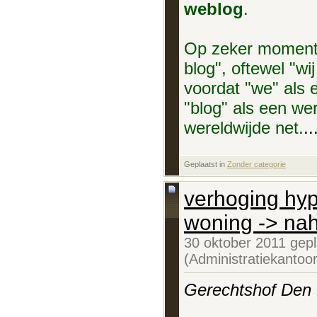
weblog
.
Op zeker moment tr
blog", oftewel "wi
voordat "we" als
"blog" als een w
wereldwijde net.
..
Geplaatst in
‎
Zonder categorie
verhoging hyp
woning -> nah
30 oktober 2011 gep
(Administratiekantoo
Gerechtshof Den