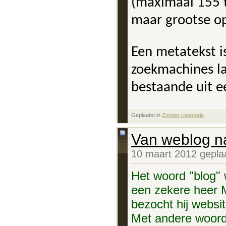
(maximaal 155 t
maar grootse o
Een metatekst i
zoekmachines la
bestaande uit e
Geplaatst in
‎
Zonder categorie
Van weblog na
10 maart 2012 gepla
Het woord "blog" 
een zekere heer M
bezocht hij websi
Met andere woord