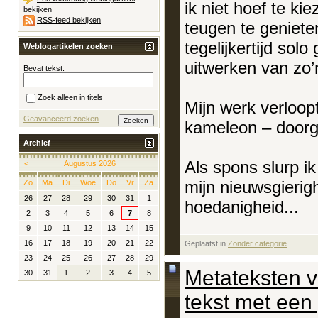
ik niet hoef te ki
bekijken
RSS-feed bekijken
teugen te geniete
tegelijkertijd sol
Weblogartikelen zoeken
uitwerken van zo’n
Bevat tekst:
Zoek alleen in titels
Mijn werk verloop
Geavanceerd zoeken
kameleon – doorge
Archief
Als spons slurp ik
<
Augustus 2026
mijn nieuwsgierigh
Zo
Ma
Di
Woe
Do
Vr
Za
26
27
28
29
30
31
1
hoedanigheid...
2
3
4
5
6
7
8
9
10
11
12
13
14
15
16
17
18
19
20
21
22
Geplaatst in
‎
Zonder categorie
23
24
25
26
27
28
29
Metateksten v
30
31
1
2
3
4
5
tekst met een 