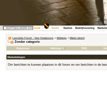
Zoek
Home
Starten
Bedrijfsvoering
Market
Lancelots Forum - Voor freelancers
>
Weblogs
>
Mieke tekent
Zonder categorie
Registreer
Weblogs
FAQ
Ne
Mededelingen
Om berichten te kunnen plaatsen in dit forum en om berichten in de bes