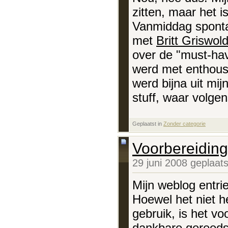
zitten, maar het is
Vanmiddag spont
met
Britt Griswol
over de "must-have
werd met enthous
werd bijna uit mi
stuff, waar volgens
Geplaatst in
‎
Zonder categorie
Voorbereiding
29 juni 2008 geplaat
Mijn weblog entri
Hoewel het niet h
gebruik, is het v
dankbare gereeds