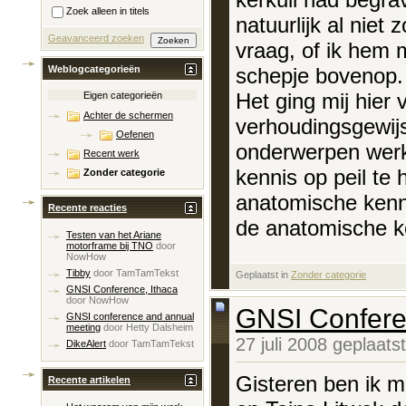
Zoek alleen in titels
natuurlijk al niet
Geavanceerd zoeken
vraag, of ik hem 
schepje bovenop.
Weblogcategorieën
Het ging mij hier
Eigen categorieën
Achter de schermen
verhoudingsgewijs
Oefenen
onderwerpen werk,
Recent werk
kennis op peil te
Zonder categorie
anatomische kenni
Recente reacties
de anatomische ke
Testen van het Ariane
motorframe bij TNO
door
NowHow
Tibby
door
TamTamTekst
Geplaatst in
‎
Zonder categorie
GNSI Conference, Ithaca
door
NowHow
GNSI Confere
GNSI conference and annual
meeting
door
Hetty Dalsheim
27 juli 2008 geplaat
DikeAlert
door
TamTamTekst
Gisteren ben ik 
Recente artikelen