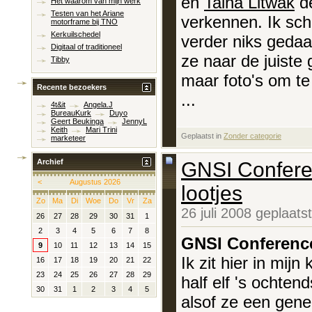
en
Taina Litwak
de
Het waarom van mijn werk
Testen van het Ariane
verkennen. Ik schr
motorframe bij TNO
Kerkuilschedel
verder niks gedaa
Digitaal of traditioneel
ze naar de juiste 
Tibby
maar foto's om te
Recente bezoekers
...
4t&it
Angela.J
BureauKurk
Duyo
Geert Beukinga
JennyL
Keith
Mari Trini
Geplaatst in
‎
Zonder categorie
marketeer
Archief
GNSI Conferen
<
Augustus 2026
lootjes
Zo
Ma
Di
Woe
Do
Vr
Za
26 juli 2008 geplaat
26
27
28
29
30
31
1
2
3
4
5
6
7
8
GNSI Conference
9
10
11
12
13
14
15
Ik zit hier in mij
16
17
18
19
20
21
22
23
24
25
26
27
28
29
half elf 's ochten
30
31
1
2
3
4
5
alsof ze een gene