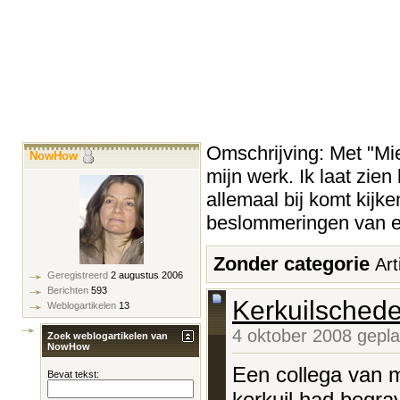
Omschrijving: Met "Miek
NowHow
mijn werk. Ik laat zien
allemaal bij komt kijke
beslommeringen van ee
Zonder categorie
Art
Geregistreerd
2 augustus 2006
Berichten
593
Kerkuilschede
Weblogartikelen
13
4 oktober 2008 gepl
Zoek weblogartikelen van
NowHow
Een collega van m
Bevat tekst:
kerkuil had begra