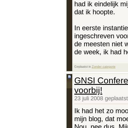
had ik eindelijk m
dat ik hoopte.
In eerste instant
ingeschreven voo
de meesten niet w
de week, ik had he
Geplaatst in
‎
Zonder categorie
GNSI Confere
voorbij!
23 juli 2008 geplaat
Ik had het zo moo
mijn blog, dat mo
Nou, nee dus. Mijn