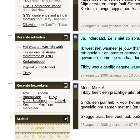
Tibby
door
TamTamTekst
Mijn eerste en enige (half)Siame
GNSI Conference, Ithaca
Kortom, stevige tiepjes, die Sia
door
NowHow
GNSI conference and annual
meeting
door
Hetty Dalsheim
DikeAlert
door
TamTamTekst
27 augustus 2008 geplaatst om 13:23 
Recente artikelen
Ja, inderdaad. Ze is niet zo sp
Het waarom van mijn werk
Ik weet niet wanneer je jouw (ha
Testen van het Ariane
rottigheid zit en jammer genoeg 
motorframe bij TNO
geworden, sommige van haar kind
Kerkuilschedel
Tibby was eigenlijk degene waarv
Digitaal of traditioneel
Tibby
27 augustus 2008 geplaatst om 13:33 
Recente bezoekers
Mooi, Mieke!
Tibby heeft een prachtige uitstra
4t&it
Angela.J
BureauKurk
Duyo
Geert Beukinga
JennyL
Sinds een jaar heb ik voor het e
Keith
Mari Trini
geweldig om samen met mij (en de
marketeer
Skogge praat heel veel, ook buite
Archief
28 augustus 2008 geplaatst om 07:56 
<
Augustus 2026
Zo
Ma
Di
Woe
Do
Vr
Za