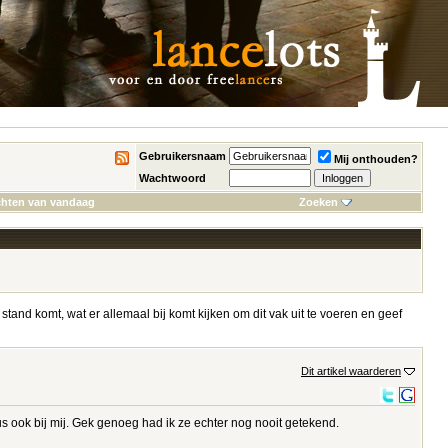
Gebruikersnaam
Mij onthouden?
Wachtwoord
chten van vandaag
Zoeken
t stand komt, wat er allemaal bij komt kijken om dit vak uit te voeren en geef
Dit artikel waarderen
us ook bij mij. Gek genoeg had ik ze echter nog nooit getekend.