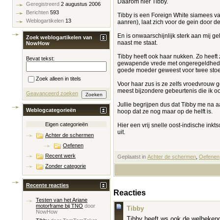
Daarom hier Tibby.
Geregistreerd
2 augustus 2006
Berichten
593
Tibby is een Foreign White siamees van
Weblogartikelen
13
aanren), laat zich voor de gein door d
En is onwaarschijnlijk sterk aan mij geh
Zoek weblogartikelen van
naast me staat.
NowHow
Tibby heeft ook haar nukken. Zo heeft 
Bevat tekst:
gewapende vrede met ongeregeldheden. 
goede moeder geweest voor twee stoere
Zoek alleen in titels
Voor haar zus is ze zelfs vroedvrouw g
meest bijzondere gebeurtenis die ik oo
Geavanceerd zoeken
Jullie begrijpen dus dat Tibby me na aan
Weblogcategorieën
hoop dat ze nog maar op de helft is.
Eigen categorieën
Hier een vrij snelle oost-indische inkts
uit.
Achter de schermen
Oefenen
Recent werk
Geplaatst in
‎
Achter de schermen
, ‎
Oefenen
Zonder categorie
Recente reacties
Reacties
Testen van het Ariane
motorframe bij TNO
door
Tibby
NowHow
Tibby heeft ws ook de welbekend