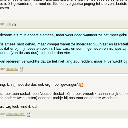
es is 21 geworden (met rond de 19e een vergeefse poging tot sterven, laatste j
mezen.
door
erix
raakzaam als mijn andere siamees, maar weet goed wanneer ze het moet gebr
lf)siamees hebt gehad, maar vroeger waren ze inderdaad vuurvast en ijzersterk
zit dat er bij mijn beesten ook in. Haar zus, en sommige neven en nichtjes zij
eren (van de zus dus) niet ouder dan vier.
an iedereen verwachtte dat ze het niet lang zou redden, maar ik verwacht bij 
door
NowHow
ling. En jij hebt die dus ook erg mooi 'gevangen'.
erst ook een raskat, een Noorse Boskat. Zij is ook vreselijk aanhankelijk en l
 andere twee katten) door het parkje bij ons voor de deur te wandelen.
n. Erg leuk vind ik dat.
door
TamTamTekst