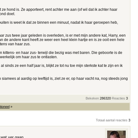
e hond is. Ze apporteert, rent achter me aan (of wil dat ik achter haar
hond doet.
ze buiten is weet ik dat ze binnen een minuut, nadat ik haar geroepen heb,
ar zus twee jaar geleden is overleden, is er met mijn andere kat, Harry, een
 de andere kant heeft ze weer een heel klein hartje en is ze ooit een hele
tens van haar zus.
 kittens- en haar zus- terwijl die bezig was met baren. Die geboorte is de
werkelijk om haar zus te ontlasten.
nds ze een half jaar is, blijkt ze tot nu toe mijn sterkste kat te zijn en ik
 siamees al aardig op leeftijd is, ziet ze er, op haar vacht na, nog steeds jong
Bekeken
286320
Reacties
3
itioneel
»
Totaal aantal reacties
3
 wat ver gaan.