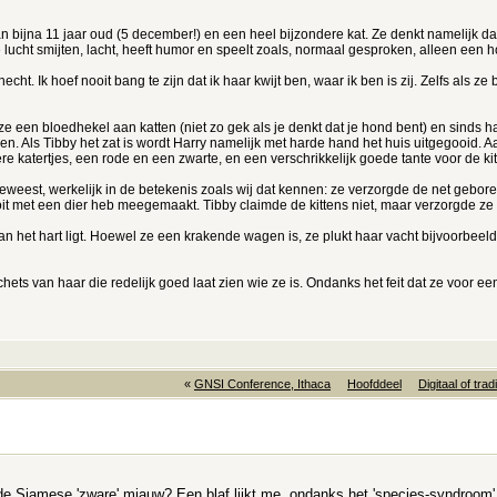
 bijna 11 jaar oud (5 december!) en een heel bijzondere kat. Ze denkt namelijk dat z
e lucht smijten, lacht, heeft humor en speelt zoals, normaal gesproken, alleen een 
echt. Ik hoef nooit bang te zijn dat ik haar kwijt ben, waar ik ben is zij. Zelfs als 
ze een bloedhekel aan katten (niet zo gek als je denkt dat je hond bent) en sinds ha
Als Tibby het zat is wordt Harry namelijk met harde hand het huis uitgegooid. Aan
 katertjes, een rode en een zwarte, en een verschrikkelijk goede tante voor de kit
eweest, werkelijk in de betekenis zoals wij dat kennen: ze verzorgde de net geboren
it met een dier heb meegemaakt. Tibby claimde de kittens niet, maar verzorgde ze 
 het hart ligt. Hoewel ze een krakende wagen is, ze plukt haar vacht bijvoorbeeld al si
chets van haar die redelijk goed laat zien wie ze is. Ondanks het feit dat ze voor een
«
GNSI Conference, Ithaca
Hoofddeel
Digitaal of trad
e Siamese 'zware' miauw? Een blaf lijkt me, ondanks het 'species-syndroom'