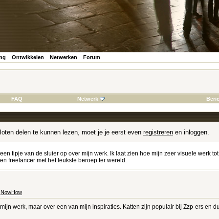
ing
Ontwikkelen
Netwerken
Forum
FAQ
Netwerk
Beri
loten delen te kunnen lezen, moet je je eerst even
registreren
en inloggen.
 een tipje van de sluier op over mijn werk. Ik laat zien hoe mijn zeer visuele werk to
n freelancer met het leukste beroep ter wereld.
r
NowHow
mijn werk, maar over een van mijn inspiraties. Katten zijn populair bij Zzp-ers en d