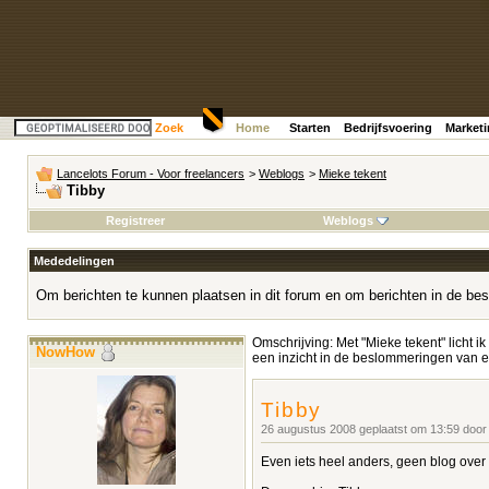
Zoek
Home
Starten
Bedrijfsvoering
Market
Lancelots Forum - Voor freelancers
>
Weblogs
>
Mieke tekent
Tibby
Registreer
Weblogs
Mededelingen
Om berichten te kunnen plaatsen in dit forum en om berichten in de bes
Omschrijving: Met "Mieke tekent" licht ik
NowHow
een inzicht in de beslommeringen van ee
Tibby
26 augustus 2008 geplaatst om 13:59 doo
Even iets heel anders, geen blog over 