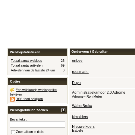
Onderwerp
/
Gebruiker
Weblogstatistieken
enbee
Totaal aantal weblogs
26
Totaal aantal artikelen
69
Artikelen van de laatste 24 uur
0
roosmarie
Opties
Duyo
Een willekeurig weblogartikel
Administratiekantoor 2.0 Adrome
bekijken
Adrome - Ron Meijer
RSS-feed bekijken
WalterBrokx
Weblogartikelen zoeken
kimalders
Bevat tekst:
Nieuwe koers
Isabelle
Zoek alleen in titels