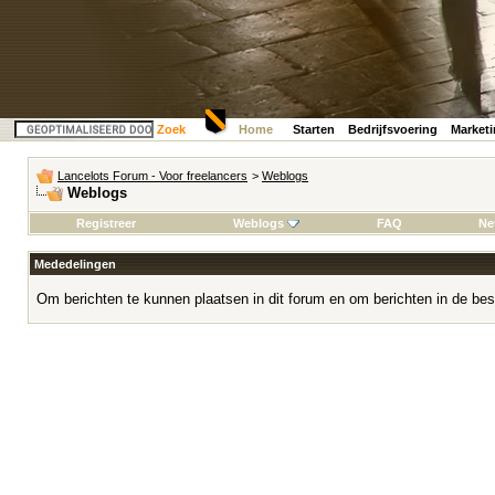
Zoek
Home
Starten
Bedrijfsvoering
Market
Lancelots Forum - Voor freelancers
>
Weblogs
Weblogs
Registreer
Weblogs
FAQ
Ne
Mededelingen
Om berichten te kunnen plaatsen in dit forum en om berichten in de bes