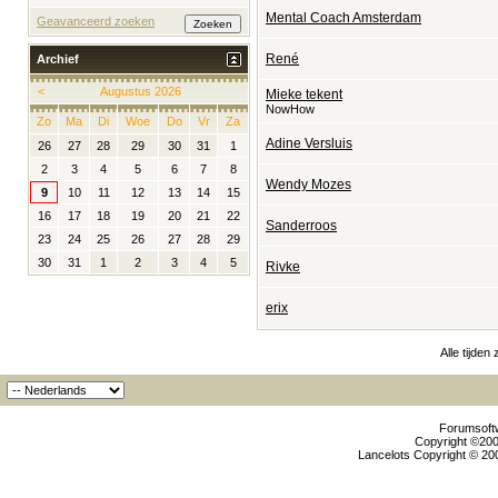
Mental Coach Amsterdam
Geavanceerd zoeken
René
Archief
<
Augustus 2026
Mieke tekent
NowHow
Zo
Ma
Di
Woe
Do
Vr
Za
Adine Versluis
26
27
28
29
30
31
1
2
3
4
5
6
7
8
Wendy Mozes
9
10
11
12
13
14
15
16
17
18
19
20
21
22
Sanderroos
23
24
25
26
27
28
29
30
31
1
2
3
4
5
Rivke
erix
Alle tijden
Forumsoftw
Copyright ©2000
Lancelots Copyright © 200