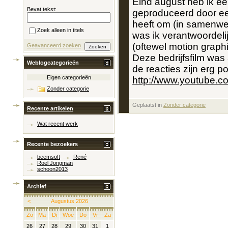
Eind august heb ik een
Bevat tekst:
geproduceerd door ee
heeft om (in samenwer
Zoek alleen in titels
was ik verantwoordeli
(oftewel motion graph
Geavanceerd zoeken
Deze bedrijfsfilm was
Weblogcategorieën
de reacties zijn erg pos
Eigen categorieën
http://www.youtube
Zonder categorie
Geplaatst in
‎
Zonder categorie
Recente artikelen
Wat recent werk
Recente bezoekers
beemsoft
René
Roel Jongman
schoon2013
Archief
<
Augustus 2026
Zo
Ma
Di
Woe
Do
Vr
Za
26
27
28
29
30
31
1