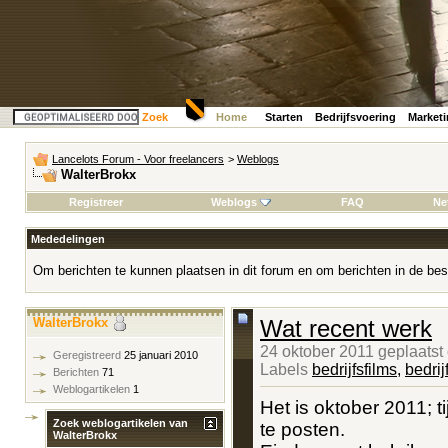
Zoek
Home
Starten
Bedrijfsvoering
Market
Lancelots Forum - Voor freelancers
>
Weblogs
WalterBrokx
Registreer
Weblogs
FAQ
Ne
Mededelingen
Om berichten te kunnen plaatsen in dit forum en om berichten in de bes
WalterBrokx
Wat recent werk
24 oktober 2011 geplaatst
Geregistreerd
25 januari 2010
Labels
bedrijfsfilms
,
bedrij
Berichten
71
Weblogartikelen
1
Het is oktober 2011; t
Zoek weblogartikelen van
te posten.
WalterBrokx