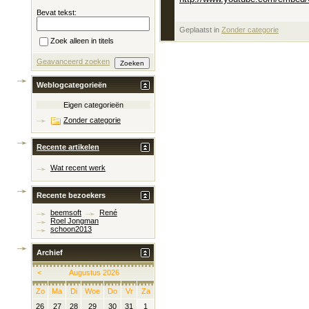
Bevat tekst:
Geplaatst in
‎
Zonder categorie
Zoek alleen in titels
Geavanceerd zoeken
Weblogcategorieën
Eigen categorieën
Zonder categorie
Recente artikelen
Wat recent werk
Recente bezoekers
beemsoft
René
Roel Jongman
schoon2013
Archief
<
Augustus 2026
Zo
Ma
Di
Woe
Do
Vr
Za
26
27
28
29
30
31
1