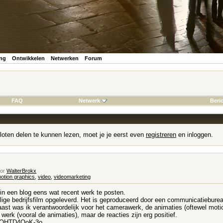
ing
Ontwikkelen
Netwerken
Forum
FAQ
Netwerk
Beri
loten delen te kunnen lezen, moet je je eerst even
registreren
en inloggen.
oor
WalterBrokx
otion graphics
,
video
,
videomarketing
r in een blog eens wat recent werk te posten.
lige bedrijfsfilm opgeleverd. Het is geproduceerd door een communicatiebure
naast was ik verantwoordelijk voor het camerawerk, de animaties (oftewel mot
werk (vooral de animaties), maar de reacties zijn erg positief.
d/QHTD4OoK-3o
...