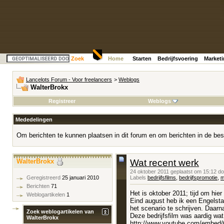
Zoek
Home
Starten
Bedrijfsvoering
Market
Lancelots Forum - Voor freelancers
>
Weblogs
WalterBrokx
Registreer
Weblogs
Mededelingen
Om berichten te kunnen plaatsen in dit forum en om berichten in de bes
WalterBrokx
Wat recent werk
24 oktober 2011 geplaatst om 15:12 d
Labels
bedrijfsfilms
,
bedrijfspromotie
,
m
Geregistreerd
25 januari 2010
Berichten
71
Het is oktober 2011; tijd om hie
Weblogartikelen
1
Eind august heb ik een Engelsta
het scenario te schrijven. Daar
Zoek weblogartikelen van
Deze bedrijfsfilm was aardig wat 
WalterBrokx
http://www.youtube.com/embe