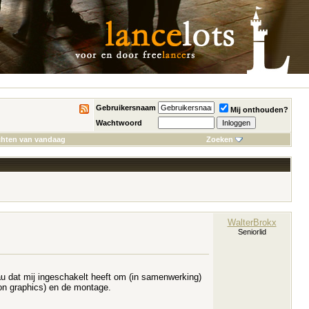
Gebruikersnaam
Mij onthouden?
Wachtwoord
chten van vandaag
Zoeken
WalterBrokx
Seniorlid
au dat mij ingeschakelt heeft om (in samenwerking)
ion graphics) en de montage.