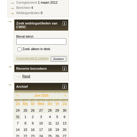
Geregistreerd
1 maart 2012
Berichten
4
Weblogartikelen
0
Zoek weblogartikelen van
CWSC
Bevat tekst:
Zoek alleen in titels
Geavanceerd zoeken
Recente bezoekers
René
Archief
<
Juni 2026
>
Zo
Ma
Di
Woe
Do
Vr
Za
24
25
26
27
28
29
30
31
1
2
3
4
5
6
7
8
9
10
11
12
13
14
15
16
17
18
19
20
21
22
23
24
25
26
27