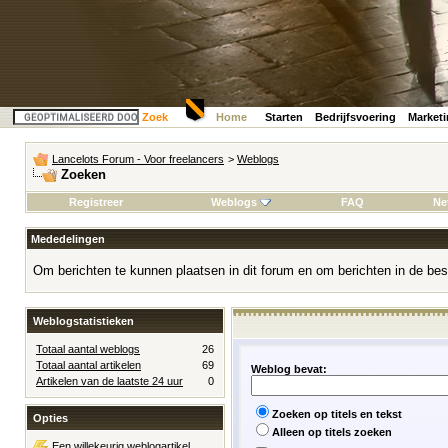
Zoek
Home
Starten
Bedrijfsvoering
Market
Lancelots Forum - Voor freelancers
>
Weblogs
Zoeken
Registreer
Weblogs
FAQ
Ne
Mededelingen
Om berichten te kunnen plaatsen in dit forum en om berichten in de bes
Weblogstatistieken
Totaal aantal weblogs
26
Totaal aantal artikelen
69
Weblog bevat:
Artikelen van de laatste 24 uur
0
Zoeken op titels en tekst
Opties
Alleen op titels zoeken
Een willekeurig weblogartikel