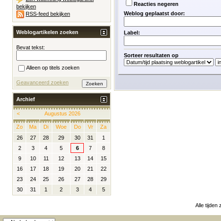
Reacties negeren
bekijken
Weblog geplaatst door:
RSS-feed bekijken
Weblogartikelen zoeken
Label:
Bevat tekst:
Sorteer resultaten op
Alleen op titels zoeken
Geavanceerd zoeken
Archief
<
Augustus 2026
Zo
Ma
Di
Woe
Do
Vr
Za
26
27
28
29
30
31
1
2
3
4
5
6
7
8
9
10
11
12
13
14
15
16
17
18
19
20
21
22
23
24
25
26
27
28
29
30
31
1
2
3
4
5
Alle tijden