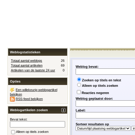
Weblogstatistieken
Totaal aantal weblogs
26
Totaal aantal artikelen
69
Weblog bevat:
Artikelen van de laatste 24 uur
0
Zoeken op titels en tekst
Opties
Alleen op titels zoeken
Een willekeurig weblogartikel
Reacties negeren
bekijken
Weblog geplaatst door:
RSS-feed bekijken
Weblogartikelen zoeken
Label:
Bevat tekst:
Sorteer resultaten op
Alleen op titels zoeken