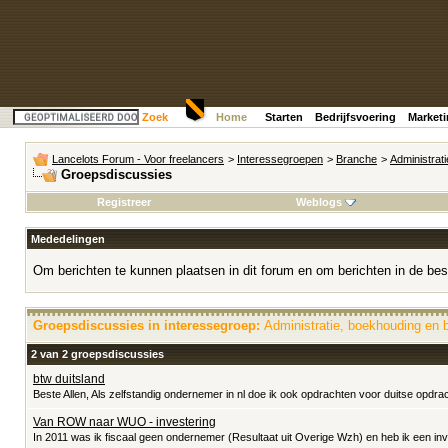
Zoek
Home
Starten
Bedrijfsvoering
Market
Lancelots Forum - Voor freelancers
>
Interessegroepen
>
Branche
>
Administrat
Groepsdiscussies
Registreer
Weblogs
Mededelingen
Om berichten te kunnen plaatsen in dit forum en om berichten in de bes
Groepsdiscussies in interessegroep:
Administratie, boekhouding en 
2 van 2 groepsdiscussies
btw duitsland
Beste Allen, Als zelfstandig ondernemer in nl doe ik ook opdrachten voor duitse opdra
Van ROW naar WUO - investering
In 2011 was ik fiscaal geen ondernemer (Resultaat uit Overige Wzh) en heb ik een inv