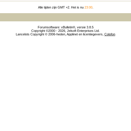
Alle tijden zijn GMT +2. Het is nu
23:00
.
Forumsoftware: vBulletin®, versie 3.8.5
Copyright ©2000 - 2026, Jelsoft Enterprises Ltd.
Lancelots Copyright © 2006-heden, Applinet en licentiegevers,
Colofon