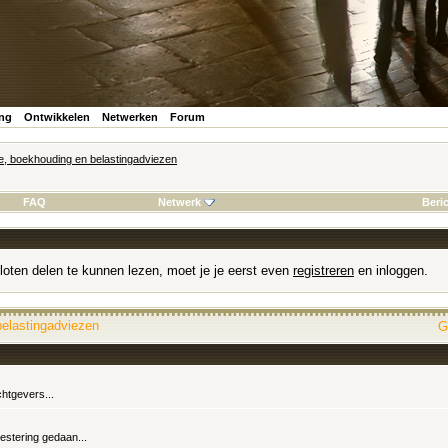
ing
Ontwikkelen
Netwerken
Forum
ie, boekhouding en belastingadviezen
FAQ
Netwerk
Beri
loten delen te kunnen lezen, moet je je eerst even
registreren
en inloggen.
belastingadviezen
G
chtgevers...
estering gedaan...