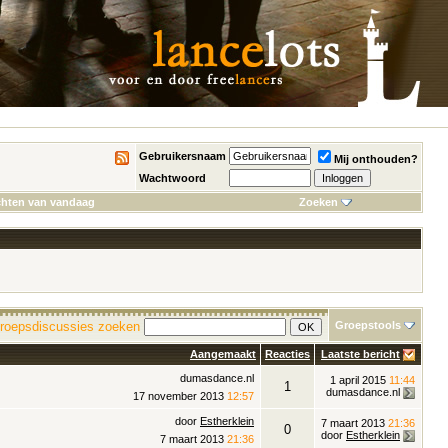
Gebruikersnaam
Mij onthouden?
Wachtwoord
chten van vandaag
Zoeken
roepsdiscussies zoeken
Groepstools
Aangemaakt
Reacties
Laatste bericht
dumasdance.nl
1 april 2015
11:44
1
dumasdance.nl
17 november 2013
12:57
door
Estherklein
7 maart 2013
21:36
0
door
Estherklein
7 maart 2013
21:36