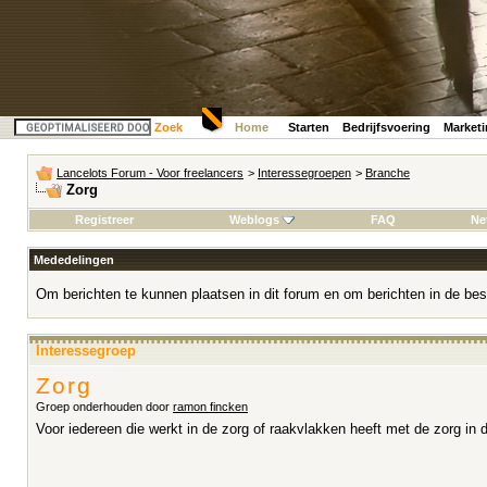
Zoek
Home
Starten
Bedrijfsvoering
Market
Lancelots Forum - Voor freelancers
>
Interessegroepen
>
Branche
Zorg
Registreer
Weblogs
FAQ
Ne
Mededelingen
Om berichten te kunnen plaatsen in dit forum en om berichten in de bes
Interessegroep
Zorg
Groep onderhouden door
ramon fincken
Voor iedereen die werkt in de zorg of raakvlakken heeft met de zorg in 