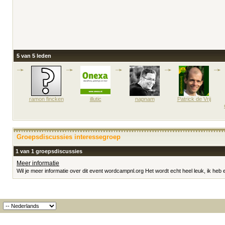
5 van 5 leden
ramon fincken
illutic
napnam
Patrick de Vrij
Groepsdiscussies interessegroep
1 van 1 groepsdiscussies
Meer informatie
Wil je meer informatie over dit event wordcampnl.org Het wordt echt heel leuk, ik heb er