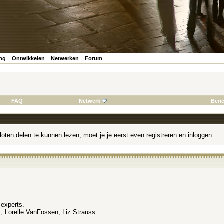
ing
Ontwikkelen
Netwerken
Forum
FAQ
Netwerk
Beri
loten delen te kunnen lezen, moet je je eerst even
registreren
en inloggen.
 experts.
k, Lorelle VanFossen, Liz Strauss