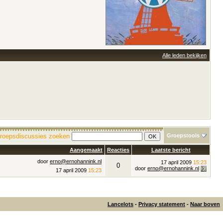
Alle leden bekijken
roepsdiscussies zoeken
Groepstools
Aangemaakt
Reacties
Laatste bericht
door
erno@ernohannink.nl
17 april 2009
15:23
0
door
erno@ernohannink.nl
17 april 2009
15:23
Lancelots
-
Privacy statement
-
Naar boven