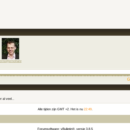
erno@ernohannink.nl
G
 al veel...
Alle tijden zijn GMT +2. Het is nu
22:49
.
Forumsoftware: vBulletin®, versie 3.8.5