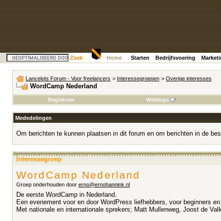
Zoek
Home
Starten
Bedrijfsvoering
Market
Lancelots Forum - Voor freelancers
>
Interessegroepen
>
Overige interesses
WordCamp Nederland
Registreer
Weblogs
Mededelingen
Om berichten te kunnen plaatsen in dit forum en om berichten in de bes
Interessegroep
WordCamp Nederland
Groep onderhouden door
erno@ernohannink.nl
De eerste WordCamp in Nederland.
Een evenement voor en door WordPress liefhebbers, voor beginners en
Met nationale en internationale sprekers; Matt Mullenweg, Joost de Val