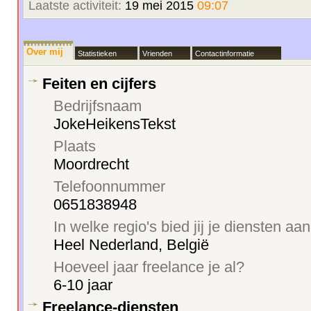
Laatste activiteit:
19 mei 2015
09:07
Over mij
Statistieken
Vrienden
Contactinformatie
Feiten en cijfers
Bedrijfsnaam
JokeHeikensTekst
Plaats
Moordrecht
Telefoonnummer
0651838948
In welke regio's bied jij je diensten aa
Heel Nederland, België
Hoeveel jaar freelance je al?
6-10 jaar
Freelance-diensten