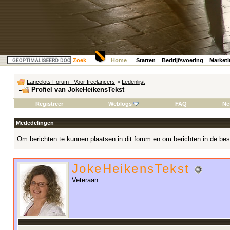
Zoek
Home
Starten
Bedrijfsvoering
Market
Lancelots Forum - Voor freelancers
>
Ledenlijst
Profiel van JokeHeikensTekst
Registreer
Weblogs
FAQ
Ne
Mededelingen
Om berichten te kunnen plaatsen in dit forum en om berichten in de bes
JokeHeikensTekst
Veteraan