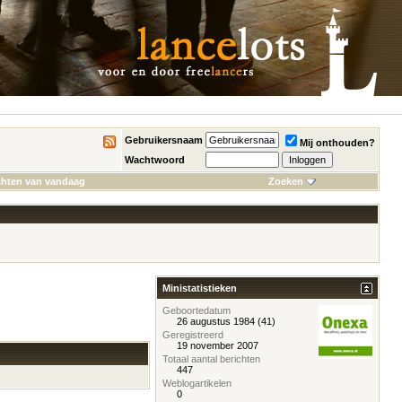
Gebruikersnaam
Mij onthouden?
Wachtwoord
chten van vandaag
Zoeken
Ministatistieken
Geboortedatum
26 augustus 1984 (41)
Geregistreerd
19 november 2007
Totaal aantal berichten
447
Weblogartikelen
0