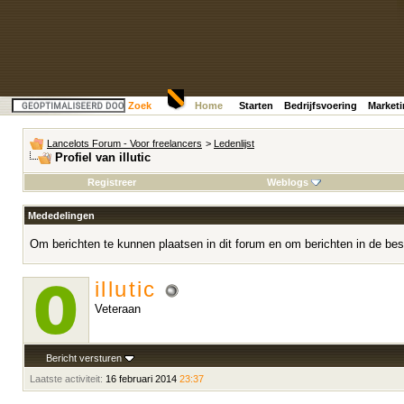
Zoek
Home
Starten
Bedrijfsvoering
Market
Lancelots Forum - Voor freelancers
>
Ledenlijst
Profiel van illutic
Registreer
Weblogs
Mededelingen
Om berichten te kunnen plaatsen in dit forum en om berichten in de bes
illutic
Veteraan
Bericht versturen
Laatste activiteit:
16 februari 2014
23:37