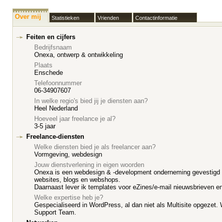
Over mij
Statistieken
Vrienden
Contactinformatie
Feiten en cijfers
Bedrijfsnaam
Onexa, ontwerp & ontwikkeling
Plaats
Enschede
Telefoonnummer
06-34907607
In welke regio's bied jij je diensten aan?
Heel Nederland
Hoeveel jaar freelance je al?
3-5 jaar
Freelance-diensten
Welke diensten bied je als freelancer aan?
Vormgeving, webdesign
Jouw dienstverlening in eigen woorden
Onexa is een webdesign & -development onderneming gevestigd in
websites, blogs en webshops.
Daarnaast lever ik templates voor eZines/e-mail nieuwsbrieven e
Welke expertise heb je?
Gespecialiseerd in WordPress, al dan niet als Multisite opgezet
Support Team.