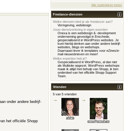
Alle statistieken tonen
Freelance-diensten
Welke diensten bied je als freelancer aan?
Vormgeving, webdesign
Jouw dienstverlening in eigen woorden
Onexa is een webdesign & -development
onderneming gevestigd in Enschede,
gespecialiseerd in WordPress websites. Je
kunt hierbij denken aan onder andere bedrijf-
websites, blogs en webshops.
Daarnaast lever ik templates voor eZines/e-
mail nieuwsbrieven en meer!
Welke expertise heb je?
Gespecialiseerd in WordPress, al dan niet
als Multisite opgezet. WordPress webshops
maak ik altijd met behulp van Shopp, ik ben
onderdeel van het officiële Shopp Support
Team.
Vrienden
5 van 5 vrienden
an onder andere bedrijf-
aNHa
an het officiële Shopp
erno@ernohannink.nl