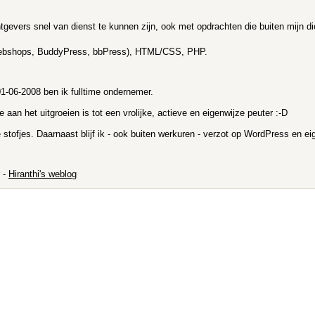
tgevers snel van dienst te kunnen zijn, ook met opdrachten die buiten mijn di
, webshops, BuddyPress, bbPress), HTML/CSS, PHP.
1-06-2008 ben ik fulltime ondernemer.
an het uitgroeien is tot een vrolijke, actieve en eigenwijze peuter :-D
ofjes. Daarnaast blijf ik - ook buiten werkuren - verzot op WordPress en eigen
-
Hiranthi's weblog