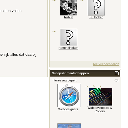
ensten vallen.
Rub3n
S. Jonker
ramon fincken
lijk alles dat daarbij
Alle vrienden tonen
Groepslidmaatschappen
Interessegroepen:
(3)
Webdevelopers &
Webdesigners
Coders