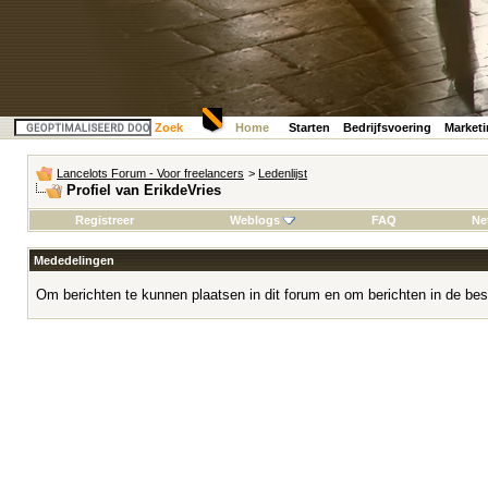
Zoek
Home
Starten
Bedrijfsvoering
Market
Lancelots Forum - Voor freelancers
>
Ledenlijst
Profiel van ErikdeVries
Registreer
Weblogs
FAQ
Ne
Mededelingen
Om berichten te kunnen plaatsen in dit forum en om berichten in de bes