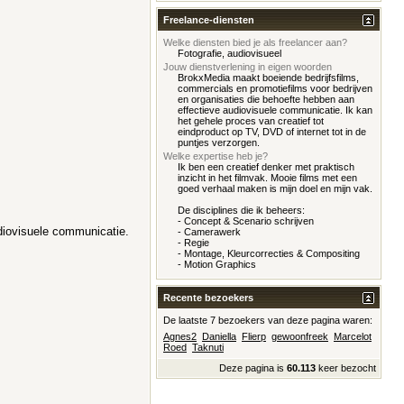
Freelance-diensten
Welke diensten bied je als freelancer aan?
Fotografie, audiovisueel
Jouw dienstverlening in eigen woorden
BrokxMedia maakt boeiende bedrijfsfilms,
commercials en promotiefilms voor bedrijven
en organisaties die behoefte hebben aan
effectieve audiovisuele communicatie. Ik kan
het gehele proces van creatief tot
eindproduct op TV, DVD of internet tot in de
puntjes verzorgen.
Welke expertise heb je?
Ik ben een creatief denker met praktisch
inzicht in het filmvak. Mooie films met een
goed verhaal maken is mijn doel en mijn vak.
De disciplines die ik beheers:
- Concept & Scenario schrijven
diovisuele communicatie.
- Camerawerk
- Regie
- Montage, Kleurcorrecties & Compositing
- Motion Graphics
Recente bezoekers
De laatste 7 bezoekers van deze pagina waren:
Agnes2
Daniella
Flierp
gewoonfreek
Marcelot
Roed
Taknuti
Deze pagina is
60.113
keer bezocht