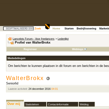
Zoek
Home
Starten
Bedrijfsvoering
Market
Lancelots Forum - Voor freelancers
>
Ledenlijst
Profiel van WalterBrokx
Registreer
Weblogs
Mededelingen
Om berichten te kunnen plaatsen in dit forum en om berichten in de bes
WalterBrokx
Seniorlid
Laatste activiteit:
24 december 2016
04:01
Over mij
Statistieken
Contactinformatie
Weblog