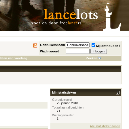
Gebruikersnaam
Mij onthouden?
Wachtwoord
chten van vandaag
Zoeken
Ministatistieken
Geregistreerd
25 januari 2010
Totaal aantal berichten
71
Weblogartikelen
1
Alle statistieken tonen