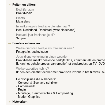
Feiten en cijfers
Bedrijfsnaam
BrokxMedia
Plaats
Maassluis
In welke regio's bied jij je diensten aan?
Heel Nederland, Randstad (west-Nederland)
Hoeveel jaar freelance je al?
3-5 jaar
Freelance-diensten
Welke diensten bied je als freelancer aan?
Fotografie, audiovisueel
Jouw dienstverlening in eigen woorden
BrokxMedia maakt boeiende bedrijfsfilms, commercials en promoti
Ik kan het gehele proces van creatief tot eindproduct op TV, DVD o
Welke expertise heb je?
Ik ben een creatief denker met praktisch inzicht in het filmvak. 
De disciplines die ik beheers:
- Concept & Scenario schrijven
- Camerawerk
- Regie
- Montage, Kleurcorrecties & Compositing
- Motion Graphics
Netwerken