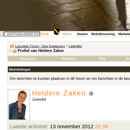
Zoek
Home
Starten
Bedrijfsvoering
Market
Lancelots Forum - Voor freelancers
>
Ledenlijst
Profiel van Heldere Zaken
Registreer
Weblogs
FAQ
Ne
Mededelingen
Om berichten te kunnen plaatsen in dit forum en om berichten in de bes
Heldere Zaken
Juniorlid
Laatste activiteit:
13 november 2012
22:39