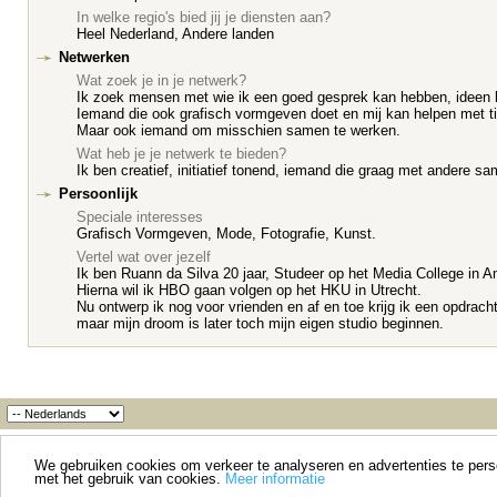
In welke regio's bied jij je diensten aan?
Heel Nederland, Andere landen
Netwerken
Wat zoek je in je netwerk?
Ik zoek mensen met wie ik een goed gesprek kan hebben, ideen k
Iemand die ook grafisch vormgeven doet en mij kan helpen met ti
Maar ook iemand om misschien samen te werken.
Wat heb je je netwerk te bieden?
Ik ben creatief, initiatief tonend, iemand die graag met andere s
Persoonlijk
Speciale interesses
Grafisch Vormgeven, Mode, Fotografie, Kunst.
Vertel wat over jezelf
Ik ben Ruann da Silva 20 jaar, Studeer op het Media College in 
Hierna wil ik HBO gaan volgen op het HKU in Utrecht.
Nu ontwerp ik nog voor vrienden en af en toe krijg ik een opdrach
maar mijn droom is later toch mijn eigen studio beginnen.
We gebruiken cookies om verkeer te analyseren en advertenties te person
met het gebruik van cookies.
Meer informatie