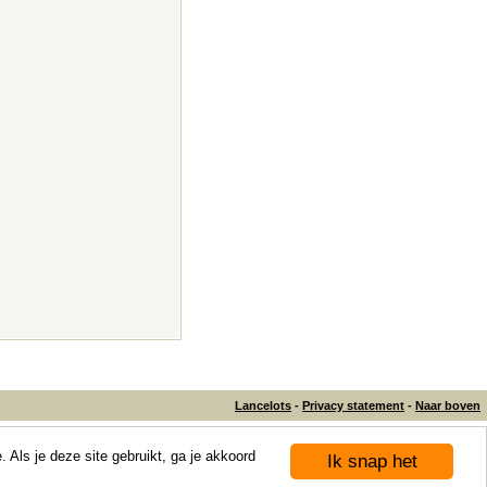
Lancelots
-
Privacy statement
-
Naar boven
 Als je deze site gebruikt, ga je akkoord
Ik snap het