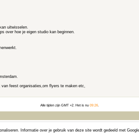
an uitwisselen.
ps over hoe je eigen studio kan beginnen.
amenwerkt.
Amsterdam.
t van feest organisaties,om flyers te maken etc,
Alle tijden zijn GMT +2. Het is nu
09:26
.
Forumsoftware: vBulletin®, versie 3.8.5
aliseren. Informatie over je gebruik van deze site wordt gedeeld met Google.
Copyright ©2000 - 2026, Jelsoft Enterprises Ltd.
Lancelots Copyright © 2006-heden, Applinet en licentiegevers,
Colofon