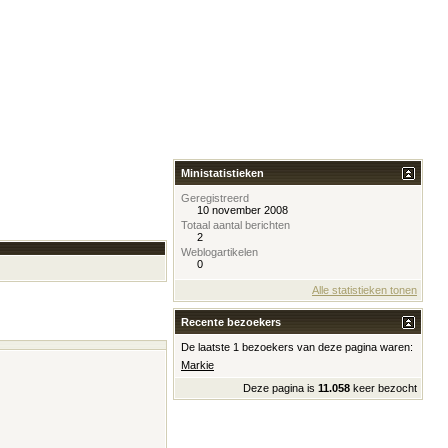
Ministatistieken
Geregistreerd
10 november 2008
Totaal aantal berichten
2
Weblogartikelen
0
Alle statistieken tonen
Recente bezoekers
De laatste 1 bezoekers van deze pagina waren:
Markie
Deze pagina is
11.058
keer bezocht