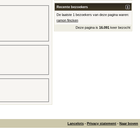
Recente bezoekers
De laatste 1 bezoekers van deze pagina waren:
ramon fincken
Deze pagina is
16.091
keer bezocht
Lancelots
-
Privacy statement
-
Naar boven