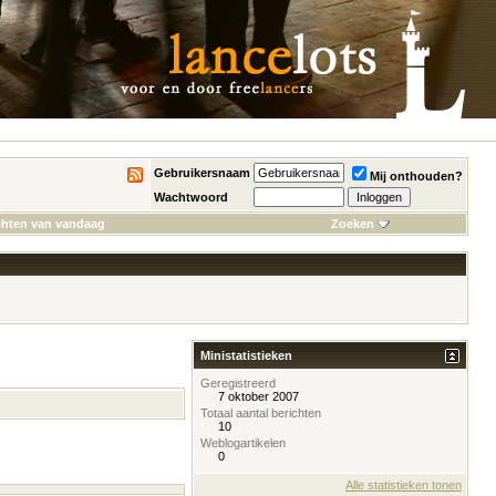
Gebruikersnaam
Mij onthouden?
Wachtwoord
chten van vandaag
Zoeken
Ministatistieken
Geregistreerd
7 oktober 2007
Totaal aantal berichten
10
Weblogartikelen
0
Alle statistieken tonen