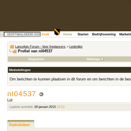
Zoek
Home
Starten
Bedrijfsvoering
Market
Lancelots Forum - Voor freelancers
>
Ledenlijst
Profiel van nl04537
Registreer
Weblogs
Mededelingen
Om berichten te kunnen plaatsen in dit forum en om berichten in de bes
nl04537
Lid
Laatste activiteit:
28 januari 2015
19:12
Statistieken