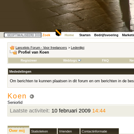
Zoek
Home
Starten
Bedrijfsvoering
Market
Lancelots Forum - Voor freelancers
>
Ledenlijst
Profiel van Koen
Registreer
Weblogs
FAQ
Ne
Mededelingen
Om berichten te kunnen plaatsen in dit forum en om berichten in de bes
Koen
Seniorlid
Laatste activiteit:
10 februari 2009
14:44
Over mij
Statistieken
Vrienden
Contactinformatie