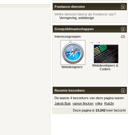
Freelance-diensten
Welke diensten bied je als freelancer aan?
Vormgeving, webdesign
Groepslidmaatschappen
Interessegroepen:
(2)
Webdevelopers &
Webdesigners
Coders
Recente bezoekers
De laatste 4 bezoekers van deze pagina waren:
Jakob Buis
ramon fincken
rrijke
Rub3n
Deze pagina is
13.242
keer bezocht