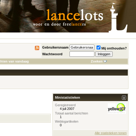
Gebruikersnaam
Mij onthouden?
Wachtwoord
chten van vandaag
Zoeken
Ministatistieken
Geregistreerd
4 juli 2007
Totaal aantal berichten
1
Weblogartikelen
0
Alle statistieken tonen