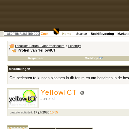
Zoek
Home
Starten
Bedrijfsvoering
Market
Lancelots Forum - Voor freelancers
>
Ledenlijst
Profiel van YellowICT
Registreer
Weblogs
Mededelingen
Om berichten te kunnen plaatsen in dit forum en om berichten in de bes
YellowICT
Juniorlid
Laatste activiteit:
17 juli 2020
10:55