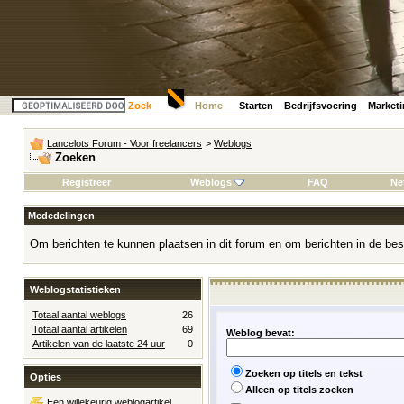
Zoek
Home
Starten
Bedrijfsvoering
Market
Lancelots Forum - Voor freelancers
>
Weblogs
Zoeken
Registreer
Weblogs
FAQ
Ne
Mededelingen
Om berichten te kunnen plaatsen in dit forum en om berichten in de bes
Weblogstatistieken
Totaal aantal weblogs
26
Totaal aantal artikelen
69
Weblog bevat:
Artikelen van de laatste 24 uur
0
Zoeken op titels en tekst
Opties
Alleen op titels zoeken
Een willekeurig weblogartikel