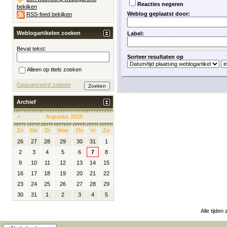
Reacties negeren
bekijken
Weblog geplaatst door:
RSS-feed bekijken
Weblogartikelen zoeken
Label:
Bevat tekst:
Sorteer resultaten op
Alleen op titels zoeken
Geavanceerd zoeken
Archief
<
Augustus 2026
Zo
Ma
Di
Woe
Do
Vr
Za
26
27
28
29
30
31
1
2
3
4
5
6
7
8
9
10
11
12
13
14
15
16
17
18
19
20
21
22
23
24
25
26
27
28
29
30
31
1
2
3
4
5
Alle tijden