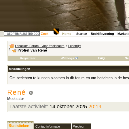
Zoek
Home
Starten
Bedrijfsvoering
Market
Lancelots Forum - Voor freelancers
>
Ledenlijst
Profiel van René
Registreer
Weblogs
FAQ
Ne
Mededelingen
Om berichten te kunnen plaatsen in dit forum en om berichten in de bes
René
Moderator
Laatste activiteit:
14 oktober 2025
20:19
Statistieken
Contactinformatie
Weblog