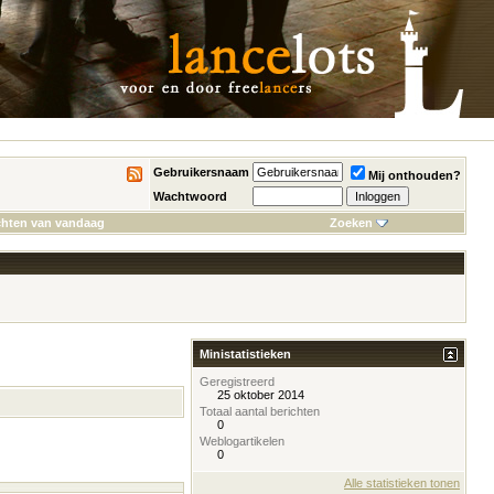
Gebruikersnaam
Mij onthouden?
Wachtwoord
chten van vandaag
Zoeken
Ministatistieken
Geregistreerd
25 oktober 2014
Totaal aantal berichten
0
Weblogartikelen
0
Alle statistieken tonen