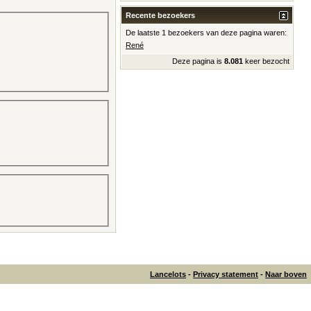
Recente bezoekers
De laatste 1 bezoekers van deze pagina waren:
René
Deze pagina is
8.081
keer bezocht
Lancelots
-
Privacy statement
-
Naar boven