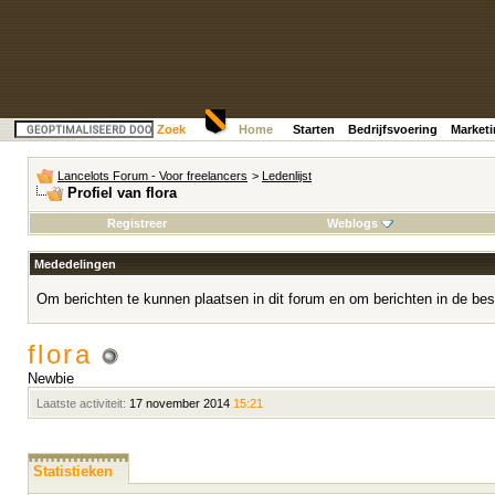
Zoek
Home
Starten
Bedrijfsvoering
Market
Lancelots Forum - Voor freelancers
>
Ledenlijst
Profiel van flora
Registreer
Weblogs
Mededelingen
Om berichten te kunnen plaatsen in dit forum en om berichten in de bes
flora
Newbie
Laatste activiteit:
17 november 2014
15:21
Statistieken