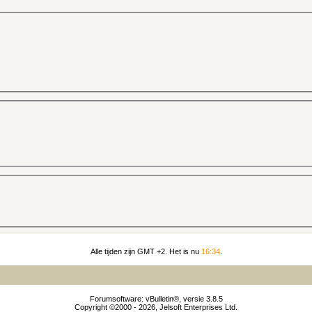
Alle tijden zijn GMT +2. Het is nu
16:34
.
Forumsoftware: vBulletin®, versie 3.8.5
Copyright ©2000 - 2026, Jelsoft Enterprises Ltd.