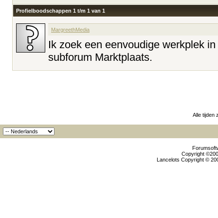
Profielboodschappen 1 t/m
1
van
1
MargreethMedia
Ik zoek een eenvoudige werkplek in Z
subforum Marktplaats.
Alle tijden
Forumsoftw
Copyright ©2000
Lancelots Copyright © 200