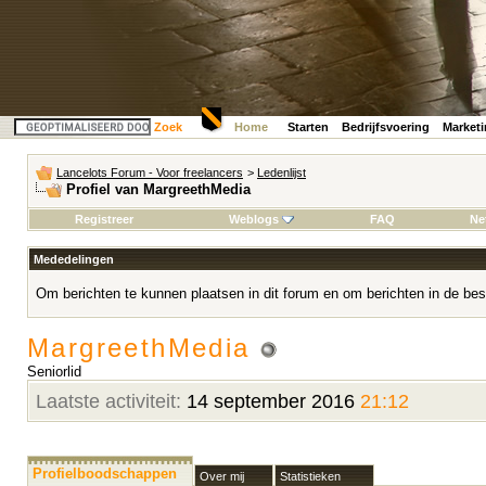
Zoek
Home
Starten
Bedrijfsvoering
Market
Lancelots Forum - Voor freelancers
>
Ledenlijst
Profiel van MargreethMedia
Registreer
Weblogs
FAQ
Ne
Mededelingen
Om berichten te kunnen plaatsen in dit forum en om berichten in de bes
MargreethMedia
Seniorlid
Laatste activiteit:
14 september 2016
21:12
Profielboodschappen
Over mij
Statistieken