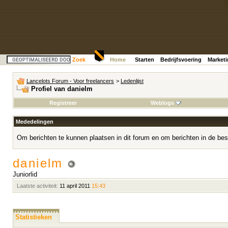
Zoek
Home
Starten
Bedrijfsvoering
Market
Lancelots Forum - Voor freelancers
>
Ledenlijst
Profiel van danielm
Registreer
Weblogs
Mededelingen
Om berichten te kunnen plaatsen in dit forum en om berichten in de bes
danielm
Juniorlid
Laatste activiteit:
11 april 2011
15:43
Statistieken