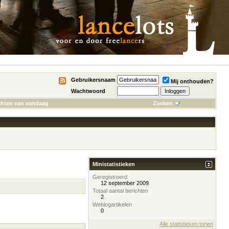
Gebruikersnaam
Mij onthouden?
Wachtwoord
chten van vandaag
Zoeken
Ministatistieken
Geregistreerd
12 september 2009
Totaal aantal berichten
2
Weblogartikelen
0
Alle statistieken tonen