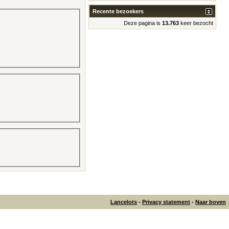
Recente bezoekers
Deze pagina is
13.763
keer bezocht
Lancelots
-
Privacy statement
-
Naar boven