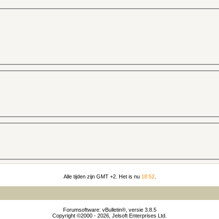
Alle tijden zijn GMT +2. Het is nu
18:52
.
Forumsoftware: vBulletin®, versie 3.8.5
Copyright ©2000 - 2026, Jelsoft Enterprises Ltd.