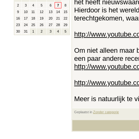
het heeft nieuwswaar
2
3
4
5
6
7
8
Hierdoor is het werel
9
10
11
12
13
14
15
terechtgekomen, waard
16
17
18
19
20
21
22
23
24
25
26
27
28
29
30
31
1
2
3
4
5
http://www.youtube.
Om niet alleen maar be
een paar andere recen
http://www.youtube
http://www.youtube.
Meer is natuurlijk te 
Geplaatst in
‎
Zonder categorie