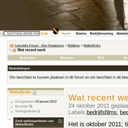
Zoek
Home
Starten
Bedrijfsvoering
Market
Lancelots Forum - Voor freelancers
>
Weblogs
>
WalterBrokx
Wat recent werk
Registreer
Weblogs
FAQ
Ne
Mededelingen
Om berichten te kunnen plaatsen in dit forum en om berichten in de bes
WalterBrokx
Wat recent w
Geregistreerd
25 januari 2010
24 oktober 2011 gepla
Berichten
71
Labels
bedrijfsfilms
,
bed
Weblogartikelen
1
Zoek weblogartikelen van
Het is oktober 2011; t
WalterBrokx