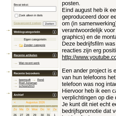
posten.
Bevat tekst:
Eind august heb ik ee
geproduceerd door ee
Zoek alleen in titels
om (in samenwerking) 
Geavanceerd zoeken
verantwoordelijk voor
Weblogcategorieën
graphics) en de mont
Eigen categorieën
Deze bedrijfsfilm was
Zonder categorie
reacties zijn erg positi
Recente artikelen
http://www.youtube
Wat recent werk
Een ander project is 
Recente bezoekers
van hun telefoons het
beemsoft
René
telefoon was nog inta
Roel Jongman
schoon2013
Hiervoor heb ik een 
Archief
verplichtingen op die
<
Augustus 2026
Je kunt dit niet echt 
bedrijfspromotie dat v
Zo
Ma
Di
Woe
Do
Vr
Za
26
27
28
29
30
31
1